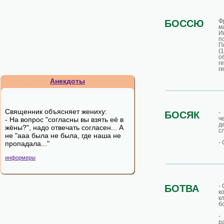
Ф
БОССЮ
м
И
п
П
(
о
г
г
Анекдоты
Священник объясняет жениху:
-
БОСЯК
ч
- На вопрос "согласны вы взять её в
д
жёны?", надо отвечать согласен... А
с
не "ааа была не была, где наша не
-
пропадала..."
информеры
-
БОТВА
к
к
б
-
р