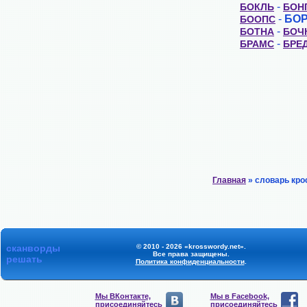
-
БОКЛЬ
БОН
-
БО
БООПС
-
БОТНА
БОЧ
-
БРАМС
БРЕ
Главная
» словарь кро
сканворды
© 2010 - 2026 «krosswordy.net».
Все права защищены.
решать
Политика конфиденциальности
.
Мы ВКонтакте,
Мы в Facebook,
присоединяйтесь
присоединяйтесь