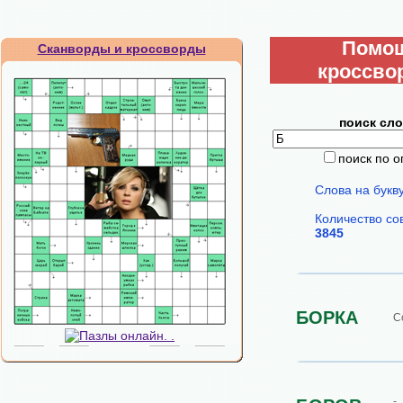
Помо
Сканворды и кроссворды
кроссво
поиск сло
поиск по 
Слова на букв
Количество со
3845
БОРКА
С
-