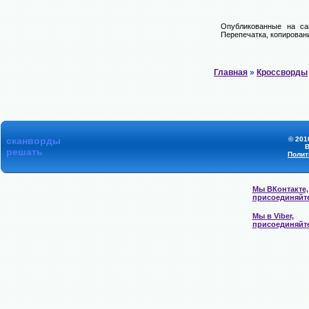
Опубликованные на са
Перепечатка, копировани
Главная
»
Кроссворды
сканворды
© 201
В
решать
Полит
Мы ВКонтакте,
присоединяйт
Мы в Viber,
присоединяйт