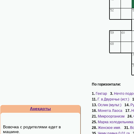
По горизонтали:
1.
Гектар
3.
Нечто под
11.
Г. в Двуречье (ист.)
13.
Ослик (мульт.)
14.
Р
Анекдоты
16.
Монета Лаоса
17.
Н
21.
Микроорганизм
24.
25.
Марка холодильника
Вовочка с родителями едет в
28.
Женское имя.
31.
Во
машине.
35.
Чему равна 0,01 га