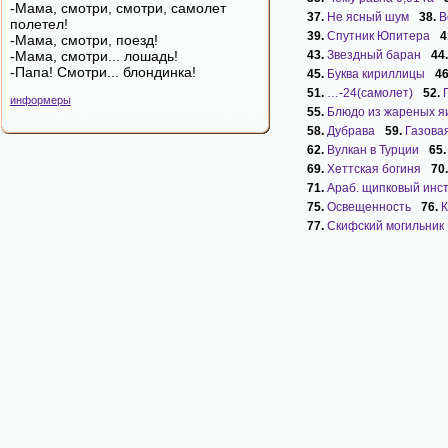
-Мама, смотри, смотри, самолет
37.
Не ясный шум
38.
В
полетел!
39.
Спутник Юпитера
4
-Мама, смотри, поезд!
-Мама, смотри... лошадь!
43.
Звездный баран
44
-Папа! Смотри... блондинка!
45.
Буква кириллицы
4
51.
…-24(самолет)
52.
информеры
55.
Блюдо из жареных я
58.
Дубрава
59.
Газова
62.
Вулкан в Турции
65
69.
Хеттская богиня
70
71.
Араб. щипковый инс
75.
Освещенность
76.
К
77.
Скифский могильник