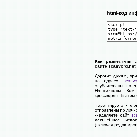
html-код ин
Как разместить 
сайте scanvord.net
Дорогие друзья, пр
по адресу:
scanvo
опубликованы на э
Напоминаем Вам
кроссворды, Вы тем
-гарантируете, что 
отправлены по личн
-наделяете сайт
sc
дальнейшее испол
(включая редактиров