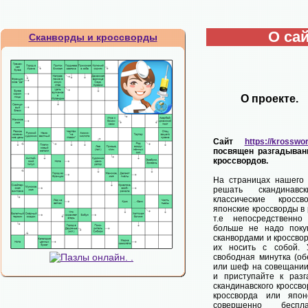
О са
Сканворды и кроссворды
О проекте.
Сайт
https://krosswor
посвящен разгадыван
кроссвордов.
На страницах нашего
решать скандинавск
классические кросс
японские кроссворды в
т.е непосредственн
больше не надо поку
сканвордами и кроссво
их носить с собой. 
свободная минутка (о
или шеф на совещании 
и приступайте к раз
скандинавского кроссво
кроссворда или япон
совершенно бес