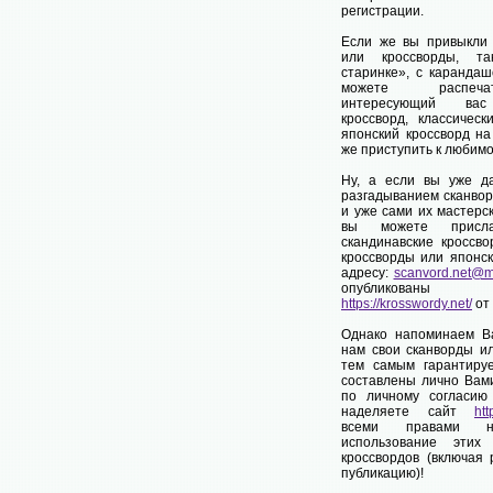
регистрации.
Если же вы привыкли
или кроссворды, та
старинке», с карандаш
можете распеч
интересующий вас 
кроссворд, классическ
японский кроссворд на
же приступить к любим
Ну, а если вы уже д
разгадыванием сканвор
и уже сами их мастерск
вы можете присл
скандинавские кроссво
кроссворды или японск
адресу:
scanvord.net@ma
опубликован
https://krosswordy.net/
от
Однако напоминаем В
нам свои сканворды ил
тем самым гарантиру
составлены лично Вам
по личному согласию
наделяете сайт
htt
всеми правами н
использование этих
кроссвордов (включая 
публикацию)!