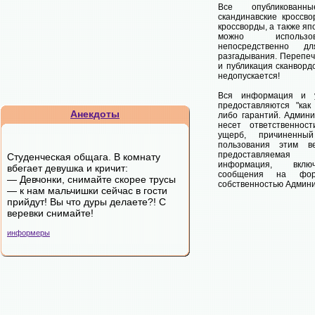
Все опубликован
скандинавские кроссво
кроссворды, а также яп
можно использо
непосредственно д
разгадывания. Перепеч
и публикация сканвордо
недопускается!
Вся информация и у
предоставляются "как 
Анекдоты
либо гарантий. Админи
несет ответственнос
ущерб, причиненны
пользования этим ве
предоставляемая 
Студенческая общага. В комнату
информация, вклю
вбегает девушка и кричит:
сообщения на фору
— Девчонки, снимайте скорее трусы
собственностью Админи
— к нам мальчишки сейчас в гости
прийдут! Вы что дуры делаете?! С
веревки снимайте!
информеры