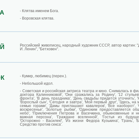
- Клятва именем Бога.
А
- Воровская клятва.
Российский живописец, народный художник СССР, автор картин: "Д
Й
И. Ленин", "Бетховен".
- Кумир, любимец (перен.).
К
- Небольшой идол.
- Советская и российская актриса театра и кино. Снималась в фи
доктора Калинниковой', 'Они сражались за Родину', '12 стульев
фронта', 'В день праздника', 'День свадьбы придется уточнить', 
'Взрослый сын', 'Сегодня и завтра', 'Мой первый друг', 'Здесь, на 
семью горами', 'Дамы приглашают кавалеров', 'Все наоборот', '
воскресенье', 'Золотые рыбки', 'Одиноким предоставляется об
небо', 'Приключения Петрова и Васечкина, обыкновенные и не
важная персона', 'Граждане вселенной', 'Гостья из будущего
'Осторожно - Василек!', 'Из жизни Федора Кузькина', 'Грань', '
Средство против секса'.