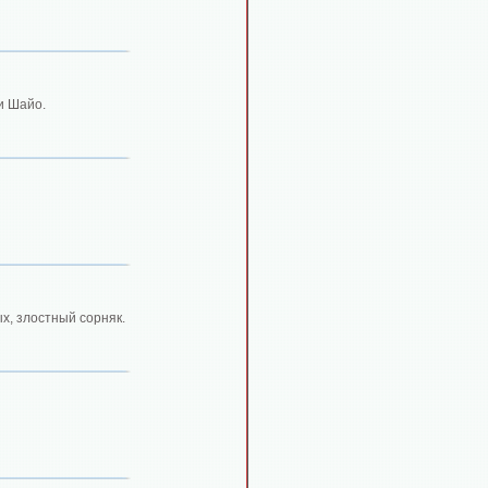
и Шайо.
х, злостный сорняк.