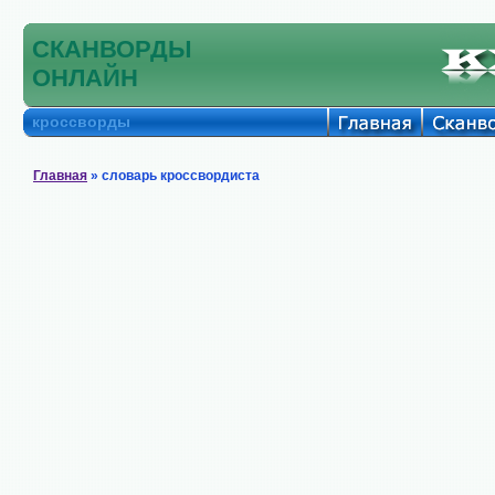
СКАНВОРДЫ
ОНЛАЙН
кроссворды
Главная
» словарь кроссвордиста