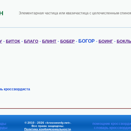
Н
Элементарная частица или квазичастица с целочисленным спино
-
-
-
-
-
БОГОР
-
-
У
БИТОК
БЛАГО
БЛИНТ
БОБЕР
БОИНГ
БОКЛ
рь кроссвордиста
© 2010 - 2026 «krosswordy.net».
рды
помощник кроссворди
Все права защищены.
орды
словарь кроссворди
Политика конфиденциальности
.