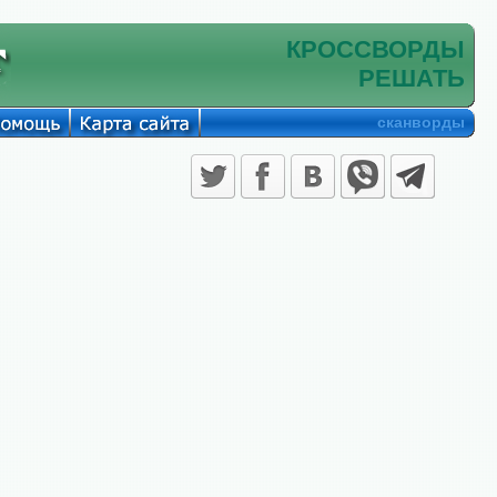
КРОССВОРДЫ
РЕШАТЬ
сканворды