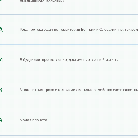
Хмельницкого, полковник.
А
Река протекающая по территории Венгрии и Словакии, приток рек
И
В буддизме: просветление, достижение высшей истины.
К
Многолетняя трава с колючими листьями семейства сложноцветны
А
Малая планета.