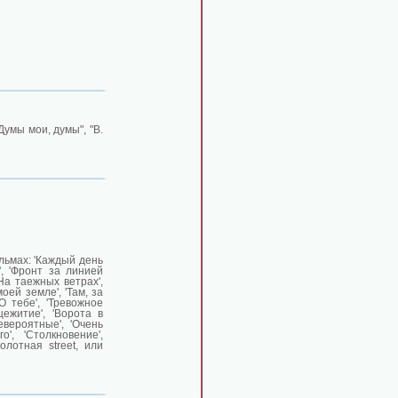
умы мои, думы", "В.
льмах: 'Каждый день
', 'Фронт за линией
'На таежных ветрах',
моей земле', 'Там, за
О тебе', 'Тревожное
щежитие', 'Ворота в
вероятные', 'Очень
', 'Столкновение',
Болотная street, или