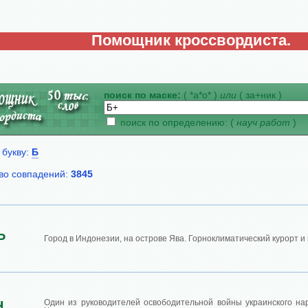
Помощник кроссвордиста.
поиск по маске:
( *а*о* )
или
( за+ник )
поиск по определению: (
науч работ
)
 букву:
Б
во совпадений:
3845
Р
Город в Индонезии, на острове Ява. Горноклиматический курорт и
Один из руководителей освободительной войны украинского нар
Н