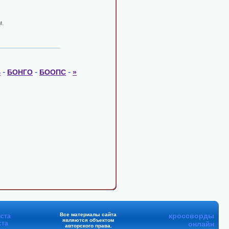
м.
-
-
-
Ь
БОНГО
БООПС
»
Все материалы сайта
кроссворды
ста
являются объектом
ста
онлайн
авторского права.