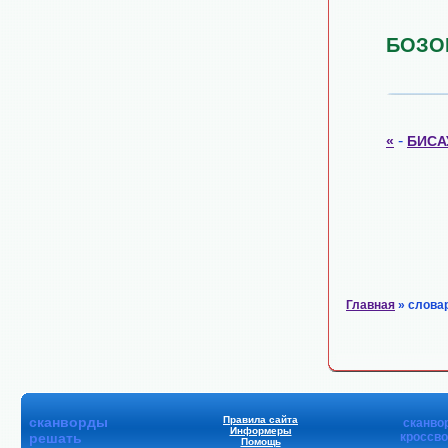
БОЗО
-
«
БИСА
Главная
» слова
сканворды
Правила сайта
сканво
Информеры
решать
кроссв
Помощь