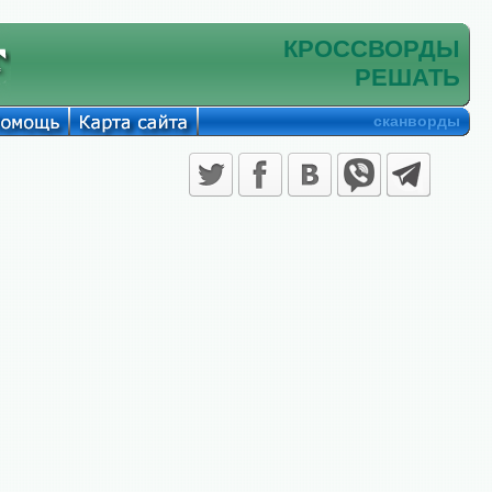
КРОССВОРДЫ
РЕШАТЬ
сканворды