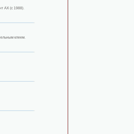
т АХ (с 1988).
тельным клеем.