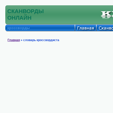
СКАНВОРДЫ
ОНЛАЙН
кроссворды
Главная
» словарь кроссвордиста