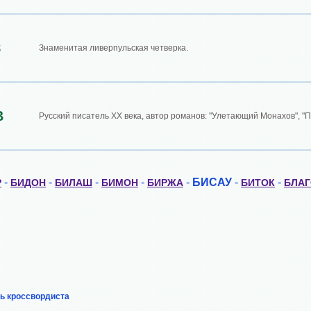
З
Знаменитая ливерпульская четверка.
В
Русский писатель ХХ века, автор романов: "Улетающий Монахов", "
-
-
-
-
-
БИСАУ
-
-
Р
БИДОН
БИЛАШ
БИМОН
БИРЖА
БИТОК
БЛА
ь кроссвордиста