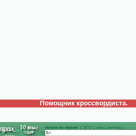
Помощник кроссвордиста.
поиск по маске:
( *а*о* )
или
( за+ник )