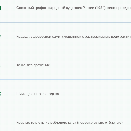
И
Советский график, народный художник России (1984), вице-президен
Р
Краска из древесной сажи, смешанной с растворимым в воде расти
А
То же, что сражение.
С
Шумящая рогатая гадюка.
И
Круглые котлеты из рубленого мяса (первоначально отбивные).