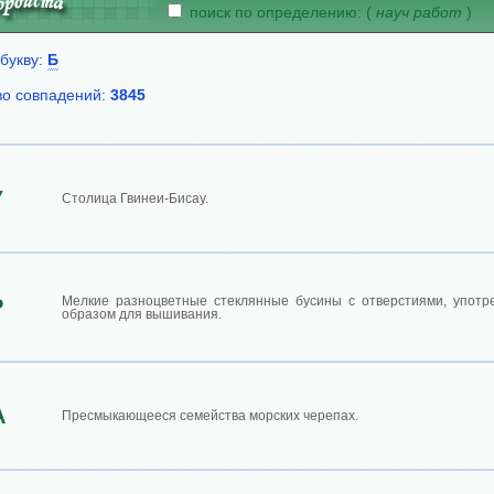
поиск по определению: (
науч работ
)
букву:
Б
во совпадений:
3845
У
Столица Гвинеи-Бисау.
Мелкие разноцветные стеклянные бусины с отверстиями, употр
Р
образом для вышивания.
А
Пресмыкающееся семейства морских черепах.