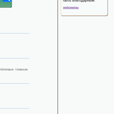
быть благодарным.
информеры
ебляемые главным