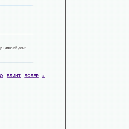
Пушкинский дом".
-
-
-
ГО
БЛИНТ
БОБЕР
»