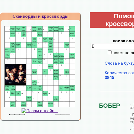
Помо
Сканворды и кроссворды
кроссво
поиск сло
поиск по 
Слова на букв
Количество со
3845
- 
БОБЕР
во
- 
м
ст
- 