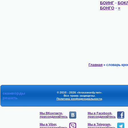
-
БОИНГ
БОК
-
БОНГО
»
Главная
» словарь кро
сканворды
© 2010 - 2026 «krosswordy.net».
Все права защищены.
решать
Политика конфиденциальности
.
Мы ВКонтакте,
Мы в Facebook,
присоединяйтесь
присоединяйтесь
Мы в Viber,
Мы в Telegram,
присоединяйтесь
присоединяйтесь