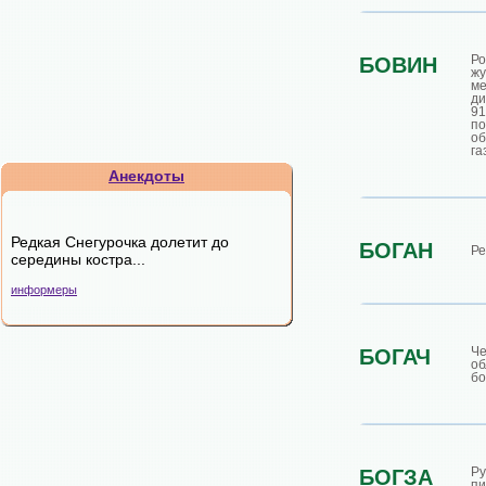
Ро
БОВИН
жу
ме
ди
9
по
об
га
Анекдоты
Редкая Снегурочка долетит до
БОГАН
Ре
середины костра...
информеры
Че
БОГАЧ
о
бо
Ру
БОГЗА
пи