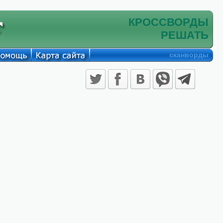
КРОССВОРДЫ
РЕШАТЬ
сканворды