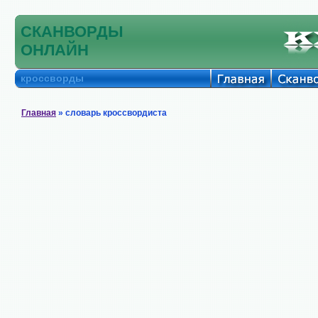
СКАНВОРДЫ
ОНЛАЙН
кроссворды
Главная
» словарь кроссвордиста