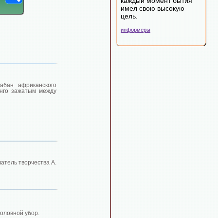
каждый момент бытия
имел свою высокую
цель.
информеры
абан африканского
онго зажатым между
атель творчества А.
оловной убор.