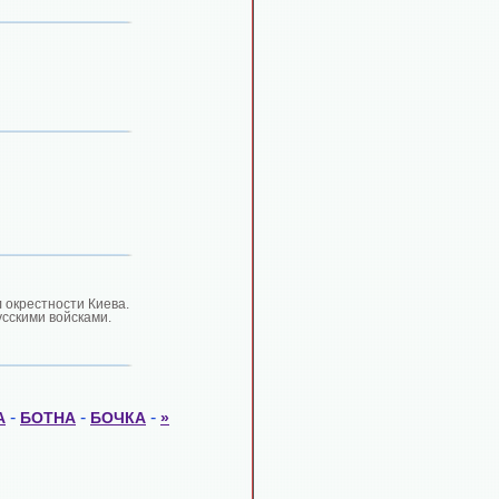
л окрестности Киева.
усскими войсками.
-
-
-
А
БОТНА
БОЧКА
»