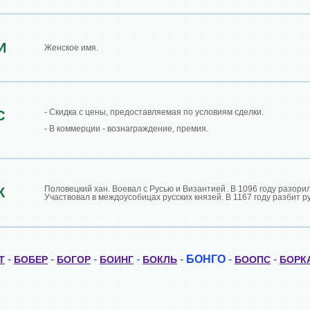
И
Женское имя.
- Скидка с цены, предоставляемая по условиям сделки.
С
- В коммерции - вознаграждение, премия.
Половецкий хан. Воевал с Русью и Византией. В 1096 году разори
К
Участвовал в междоусобицах русских князей. В 1167 году разбит р
-
-
-
-
-
БОНГО
-
-
Т
БОБЕР
БОГОР
БОИНГ
БОКЛЬ
БООПС
БОРК