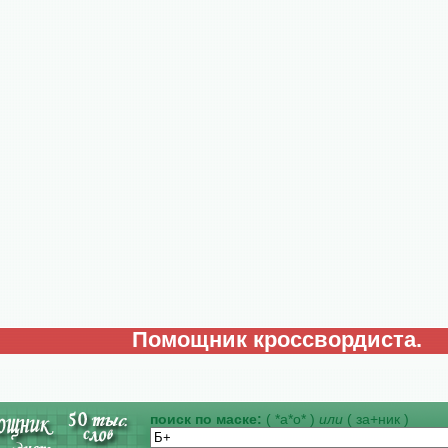
Помощник кроссвордиста.
поиск по маске:
( *а*о* )
или
( за+ник )