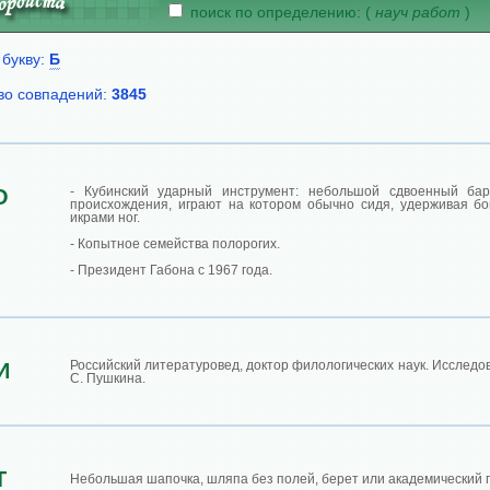
поиск по определению: (
науч работ
)
 букву:
Б
во совпадений:
3845
- Кубинский ударный инструмент: небольшой сдвоенный бар
О
происхождения, играют на котором обычно сидя, удерживая б
икрами ног.
- Копытное семейства полорогих.
- Президент Габона с 1967 года.
Российский литературовед, доктор филологических наук. Исследов
И
С. Пушкина.
Т
Небольшая шапочка, шляпа без полей, берет или академический г