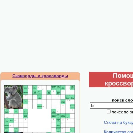
Помо
Сканворды и кроссворды
кроссво
поиск сло
поиск по 
Слова на букв
Количество со