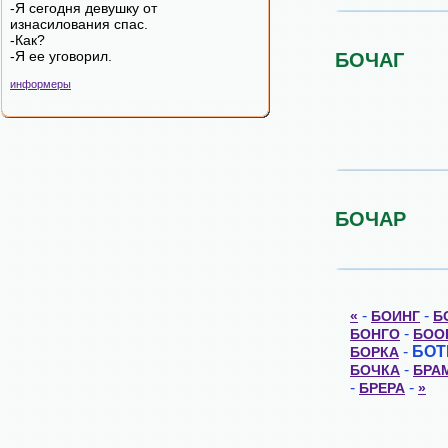
-Я сегодня девушку от
изнасилования спас.
-Как?
-Я ее уговорил.
БОЧАГ
информеры
БОЧАР
-
-
«
БОИНГ
Б
-
БОНГО
БОО
-
БОТ
БОРКА
-
БОЧКА
БРА
-
-
БРЕРА
»