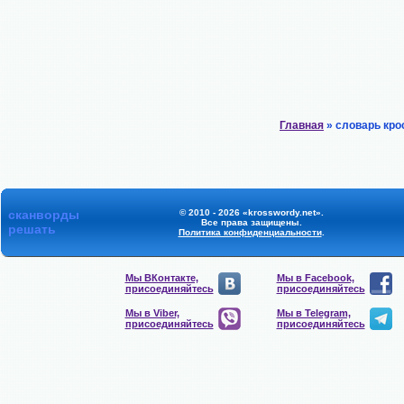
Главная
» словарь кро
сканворды
© 2010 - 2026 «krosswordy.net».
Все права защищены.
решать
Политика конфиденциальности
.
Мы ВКонтакте,
Мы в Facebook,
присоединяйтесь
присоединяйтесь
Мы в Viber,
Мы в Telegram,
присоединяйтесь
присоединяйтесь