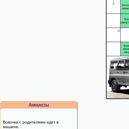
Носо
кам
Бес
смер
Бук
кири
ли
Анекдоты
Вовочка с родителями едет в
машине.