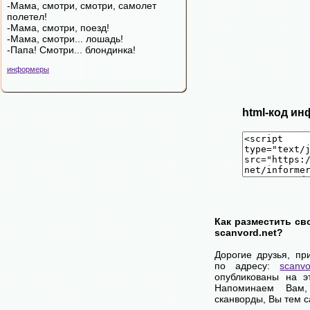
-Мама, смотри, смотри, самолет
полетел!
-Мама, смотри, поезд!
-Мама, смотри... лошадь!
-Папа! Смотри... блондинка!
информеры
html-код ин
Как разместить св
scanvord.net?
Дорогие друзья, пр
по адресу:
scanvo
опубликованы на э
Напоминаем Вам
сканворды, Вы тем 