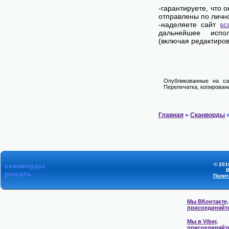
-гарантируете, что 
отправлены по личн
-наделяете сайт
sc
дальнейшее испол
(включая редактиров
Опубликованные на са
Перепечатка, копировани
Главная
»
Сканворды
»
сканворды
© 201
В
решать
Полит
Мы ВКонтакте,
присоединяйт
Мы в Viber,
присоединяйт