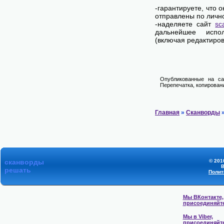
-гарантируете, что 
отправлены по личн
-наделяете сайт
sc
дальнейшее испол
(включая редактиров
Опубликованные на са
Перепечатка, копировани
Главная
»
Сканворды
»
сканворды
© 201
В
решать
Полит
Мы ВКонтакте,
присоединяйт
Мы в Viber,
присоединяйт