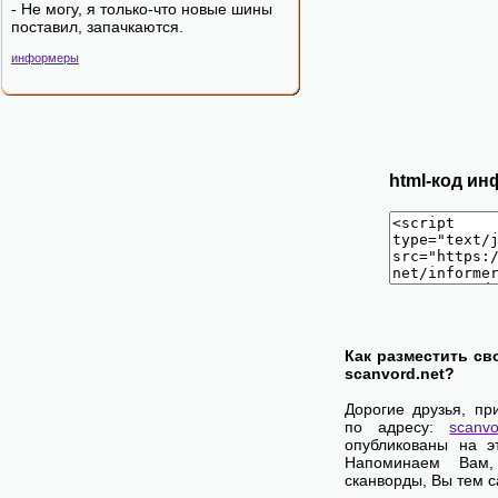
- Hе могy, я только-что новые шины
поставил, запачкаются.
информеры
html-код ин
Как разместить св
scanvord.net?
Дорогие друзья, пр
по адресу:
scanvo
опубликованы на э
Напоминаем Вам
сканворды, Вы тем 