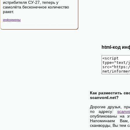
истрибителя СУ-27, теперь у
самолёта бесконечное количество
ракет.
информеры
html-код ин
Как разместить св
scanvord.net?
Дорогие друзья, пр
по адресу:
scanvo
опубликованы на э
Напоминаем Вам
сканворды, Вы тем 