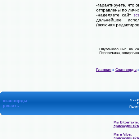
-гарантируете, что 
отправлены по личн
-наделяете сайт
sc
дальнейшее испол
(включая редактиров
Опубликованные на са
Перепечатка, копировани
Главная
»
Сканворды
»
сканворды
© 201
В
решать
Полит
Мы ВКонтакте,
присоединяйт
Мы в Viber,
присоединяйт