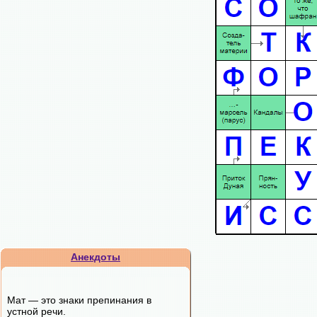
Анекдоты
Мат — это знаки препинания в
устной речи.