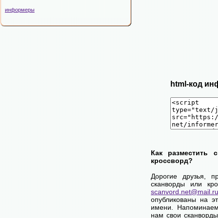
информеры
html-код ин
Как разместить 
кроссворд?
Дорогие друзья, п
сканворды или кро
scanvord.net@mail.r
опубликованы на э
имени. Напоминаем
нам свои сканворды