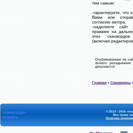
тем самым:
-гарантируете, что 
Вами или отпра
согласию автора;
-наделяете сайт
правами на дальне
этих сканвордов
(включая редактиров
Опубликованные на сай
личного разгадывания
допускается!
Главная
»
Сканворды
»
сканворды
© 2010 - 2026 «kr
Все права з
решать
Политика конфид