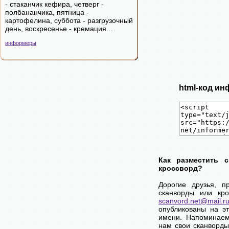
- стаканчик кефира, четверг -
полбананчика, пятница -
картофелина, суббота - разгрузочный
день, воскресенье - кремация...
информеры
html-код ин
Как разместить 
кроссворд?
Дорогие друзья, п
сканворды или кро
scanvord.net@mail.r
опубликованы на э
имени. Напоминаем
нам свои сканворды