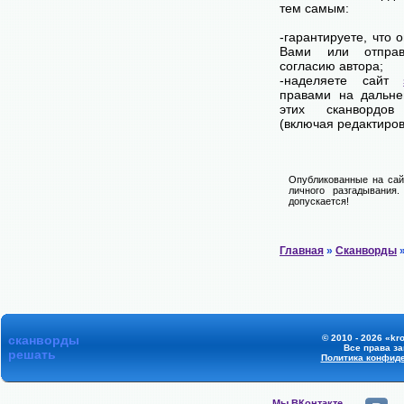
тем самым:
-гарантируете, что 
Вами или отпра
согласию автора;
-наделяете сайт
правами на дальне
этих сканвордов
(включая редактиров
Опубликованные на сай
личного разгадывания
допускается!
Главная
»
Сканворды
»
сканворды
© 2010 - 2026 «kr
Все права з
решать
Политика конфид
Мы ВКонтакте,