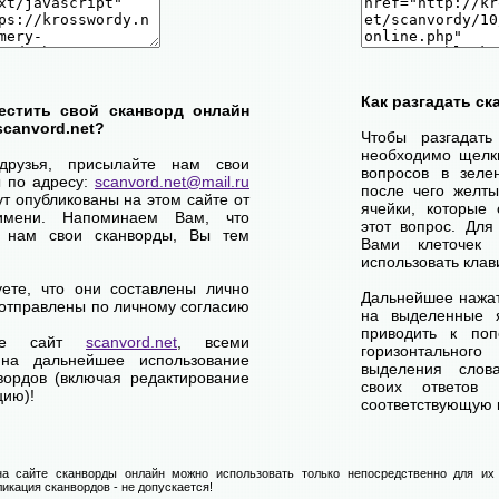
Как разгадать с
естить свой сканворд онлайн
scanvord.net?
Чтобы разгадат
необходимо щелк
друзья, присылайте нам свои
вопросов в зелен
ы по адресу:
scanvord.net@mail.ru
после чего желты
ут опубликованы на этом сайте от
ячейки, которые 
имени. Напоминаем Вам, что
этот вопрос. Для
 нам свои сканворды, Вы тем
Вами клеточек
использовать клав
уете, что они составлены лично
Дальнейшее нажат
отправлены по личному согласию
на выделенные я
приводить к по
ете сайт
scanvord.net
, всеми
горизонтально
на дальнейшее использование
выделения слов
вордов (включая редактирование
своих ответов
цию)!
соответствующую к
а сайте сканворды онлайн можно использовать только непосредственно для их 
икация сканвордов - не допускается!