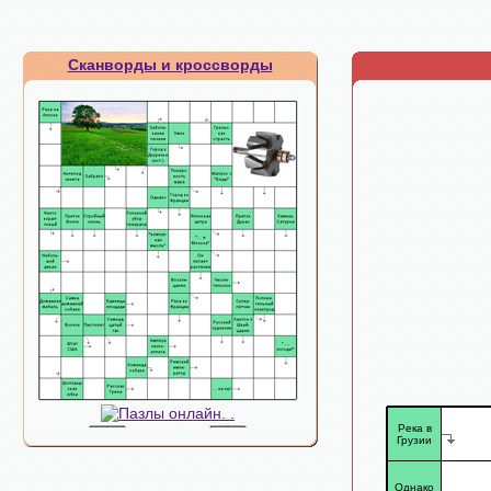
Сканворды и кроссворды
Река в
Грузии
Однако