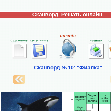
Сканворд. Решать онлайн.
Сканворд №10: "Фиалка"
Перуан-
...-
Предмет
ская
де-Жа-
одежды
валюта
нейро
Одна
конфета