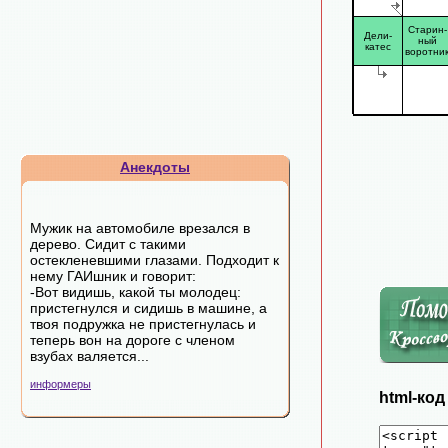
Старин-
Дели-
ный
катес
воротни
Анекдоты
Мужик на автомобиле врезался в
дерево. Сидит с такими
остекленевшими глазами. Подходит к
нему ГАИшник и говорит:
-Вот видишь, какой ты молодец:
пристегнулся и сидишь в машине, а
твоя подружка не пристегнулась и
теперь вон на дороге с членом
взубах валяется...
информеры
html-ко