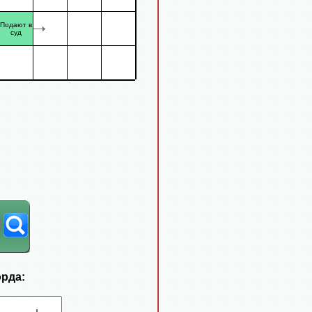
Подают в
суд
орда: