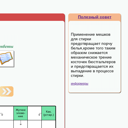
Полезный совет
Применение мешков
для стирки
предотвращает порчу
белья,кроме того таким
образом снижается
механическое трение
косточек бюстгальтеров
и предотвращается их
выпадение в процессе
стирки.
информеры
Жуткое
Как,
злово-
(устар.)
ние