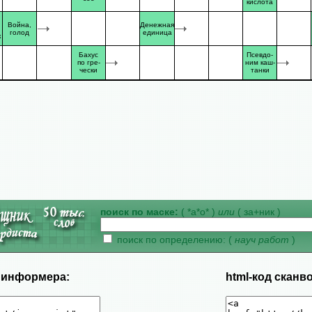
кислота
Война,
Денежная
голод
единица
к
Бахус
Псевдо-
по гре-
ним каш-
чески
танки
поиск по маске:
( *а*о* )
или
( за+ник )
поиск по определению: (
науч работ
)
д информера:
html-код сканв