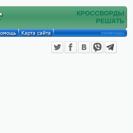
КРОССВОРДЫ
РЕШАТЬ
сканворды