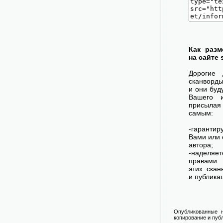
Как разм
на сайте 
Дорогие 
сканворд
и они буд
Вашего 
присылая
самым:
-гарантир
Вами или 
автора;
-наделя
правами 
этих скан
и публика
Опубликованные н
копирование и публ