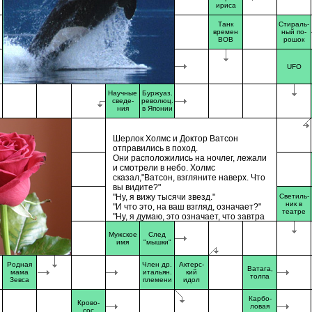
ириса
Танк
Стираль-
времен
ный по-
ВОВ
рошок
UFO
Научные
Буржуаз.
сведе-
революц.
ния
в Японии
Шерлок Холмс и Доктор Ватсон
отправились в поход.
Они расположились на ночлег, лежали
и смотрели в небо. Холмс
сказал,"Ватсон, взгляните наверх. Что
вы видите?"
"Ну, я вижу тысячи звезд."
Светиль-
ник в
"И что это, на ваш взгляд, означает?"
театре
"Ну, я думаю, это означает, что завтра
нас ожидает еще один прекрасный
Мужское
След
день. А на ваш взгляд, Холмс?"
имя
"мышки"
"А на мой взгляд, это означает, что кто-
то украл нашу палатку."
Родная
Член др.
Актерс-
Ватага,
мама
итальян.
кий
информеры
толпа
Зевса
племени
идол
Карбо-
Крово-
ловая
сос