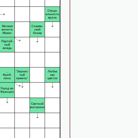
Специ-
альность
врача
Мелкая
Славян-
монета
ский
Макао
базар
Партий-
ный
вождь
...
"Зернис-
Любка
Фрей-
тый
как
лина
камень"
цветок
Город во
Франции
Свечной
материал