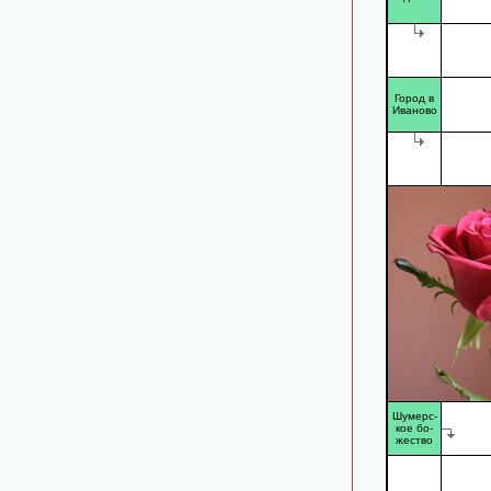
Город в
Иваново
Шумерс-
кое бо-
жество