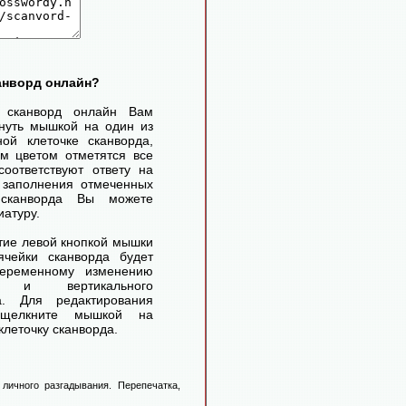
канворд онлайн?
ь сканворд онлайн Вам
нуть мышкой на один из
ой клеточке сканворда,
м цветом отметятся все
соответствуют ответу на
 заполнения отмеченных
 сканворда Вы можете
иатуру.
ие левой кнопкой мышки
чейки сканворда будет
переменному изменению
го и вертикального
а. Для редактирования
 щелкните мышкой на
леточку сканворда.
личного разгадывания. Перепечатка,