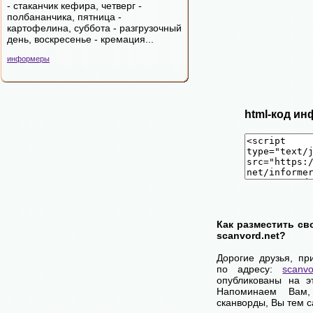
- стаканчик кефира, четверг -
полбананчика, пятница -
картофелина, суббота - разгрузочный
день, воскресенье - кремация...
информеры
html-код ин
Как разместить св
scanvord.net?
Дорогие друзья, пр
по адресу:
scanvo
опубликованы на э
Напоминаем Вам
сканворды, Вы тем 