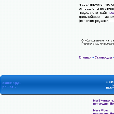
-гарантируете, что 
отправлены по личн
-наделяете сайт
sc
дальнейшее испол
(включая редактиров
Опубликованные на са
Перепечатка, копировани
Главная
»
Сканворды
»
сканворды
© 201
В
решать
Полит
Мы ВКонтакте,
присоединяйт
Мы в Viber,
присоединяйт