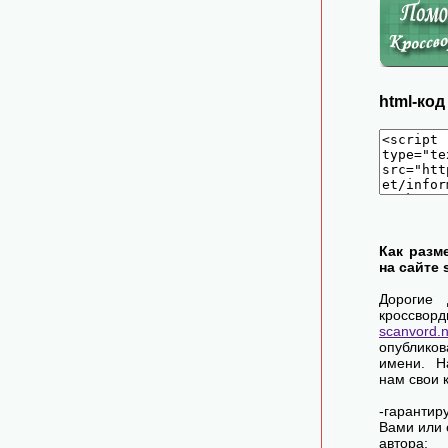
html-ко
Как разм
на сайте 
Дорогие 
крос
scanvord.
опублико
имени. Н
нам свои 
-гарантир
Вами или 
автора;