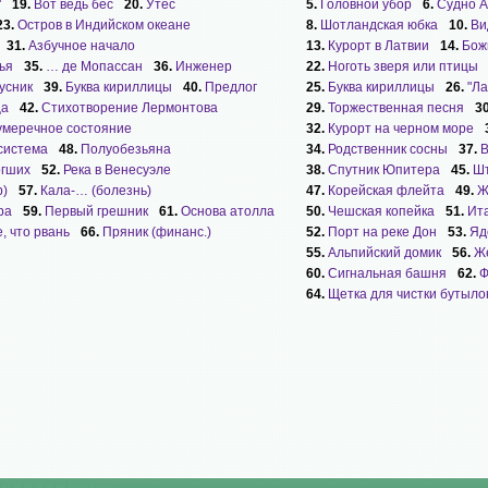
"
19.
Вот ведь бес
20.
Утес
5.
Головной убор
6.
Судно 
23.
Остров в Индийском океане
8.
Шотландская юбка
10.
Ви
31.
Азбучное начало
13.
Курорт в Латвии
14.
Бож
ья
35.
… де Мопассан
36.
Инженер
22.
Ноготь зверя или птицы
усник
39.
Буква кириллицы
40.
Предлог
25.
Буква кириллицы
26.
"Ла
ца
42.
Стихотворение Лермонтова
29.
Торжественная песня
3
умеречное состояние
32.
Курорт на черном море
система
48.
Полуобезьяна
34.
Родственник сосны
37.
В
огших
52.
Река в Венесуэле
38.
Спутник Юпитера
45.
Шт
р)
57.
Кала-… (болезнь)
47.
Корейская флейта
49.
Ж
ра
59.
Первый грешник
61.
Основа атолла
50.
Чешская копейка
51.
Ит
е, что рвань
66.
Пряник (финанс.)
52.
Порт на реке Дон
53.
Яд
55.
Альпийский домик
56.
Ж
60.
Сигнальная башня
62.
Ф
64.
Щетка для чистки бутыло