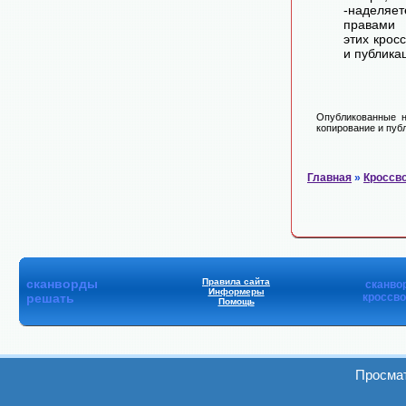
-наделя
правами 
этих крос
и публика
Опубликованные н
копирование и публ
Главная
»
Кроссв
сканворды
Правила сайта
сканво
Информеры
решать
кроссв
Помощь
Просмат