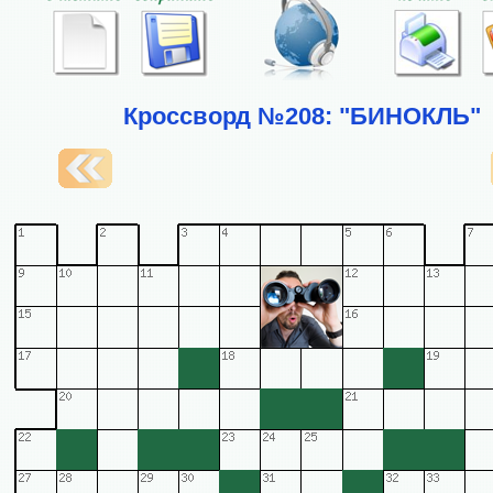
Кроссворд №208: "БИНОКЛЬ"