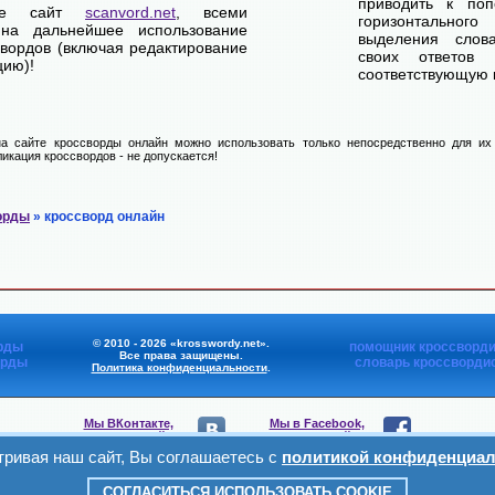
приводить к по
ете сайт
scanvord.net
, всеми
горизонтально
на дальнейшее использование
выделения слов
свордов (включая редактирование
своих ответов
цию)!
соответствующую к
а сайте кроссворды онлайн можно использовать только непосредственно для их 
икация кроссвордов - не допускается!
орды
» кроссворд онлайн
© 2010 - 2026 «krosswordy.net».
рды
помощник кроссворди
Все права защищены.
орды
словарь кроссворди
Политика конфиденциальности
.
Мы ВКонтакте,
Мы в Facebook,
присоединяйтесь
присоединяйтесь
ривая наш сайт, Вы соглашаетесь с
политикой конфиденциал
Мы в Viber,
Мы в Telegram,
присоединяйтесь
присоединяйтесь
СОГЛАСИТЬСЯ ИСПОЛЬЗОВАТЬ COOKIE