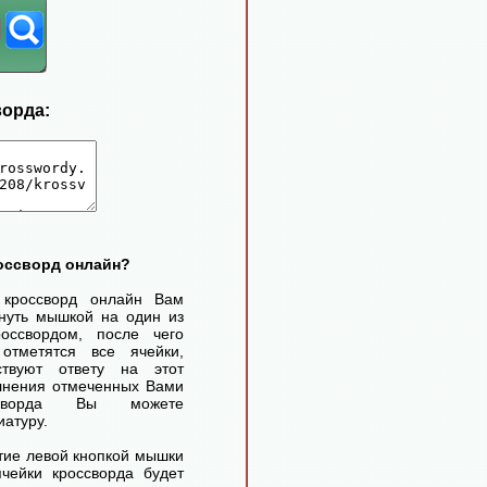
ворда:
россворд онлайн?
 кроссворд онлайн Вам
нуть мышкой на один из
оссвордом, после чего
отметятся все ячейки,
ствуют ответу на этот
лнения отмеченных Вами
ссворда Вы можете
иатуру.
ие левой кнопкой мышки
чейки кроссворда будет