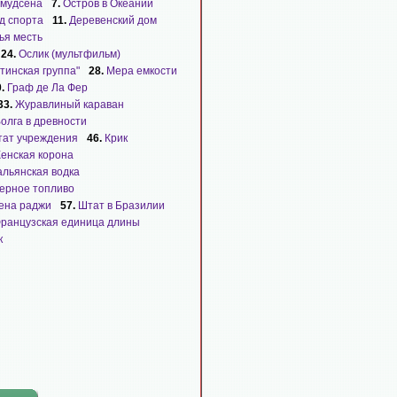
Амудсена
7.
Остров в Океании
д спорта
11.
Деревенский дом
ья месть
24.
Ослик (мультфильм)
тинская группа"
28.
Мера емкости
0.
Граф де Ла Фер
33.
Журавлиный караван
олга в древности
ат учреждения
46.
Крик
енская корона
альянская водка
ерное топливо
ена раджи
57.
Штат в Бразилии
ранцузская единица длины
к