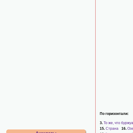
По горизонтали:
3.
То же, что буржу
15.
Страна
16.
Озе