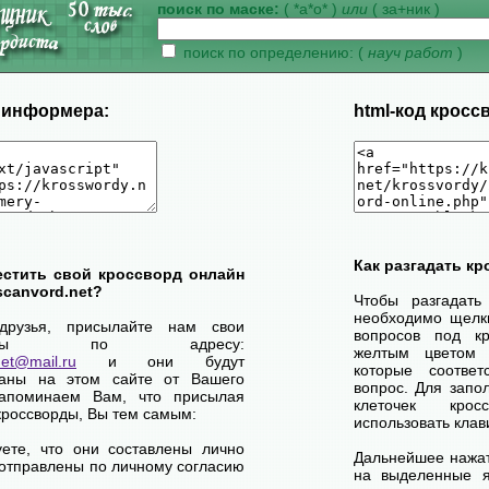
поиск по маске:
( *а*о* )
или
( за+ник )
поиск по определению: (
науч работ
)
д информера:
html-код кросс
Как разгадать к
естить свой кроссворд онлайн
scanvord.net?
Чтобы разгадать
необходимо щелк
друзья, присылайте нам свои
вопросов под кр
сворды по адресу:
желтым цветом 
net@mail.ru
и они будут
которые соответ
ваны на этом сайте от Вашего
вопрос. Для запо
апоминаем Вам, что присылая
клеточек кро
кроссворды, Вы тем самым:
использовать клав
уете, что они составлены лично
Дальнейшее нажат
отправлены по личному согласию
на выделенные я