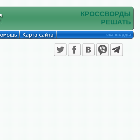
КРОССВОРДЫ
РЕШАТЬ
сканворды