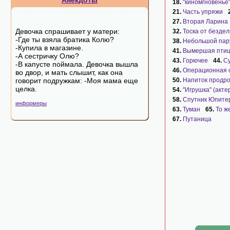
Анекдоты
18.
"киномгновенье
21.
Часть упряжи
27.
Вторая Ларина
Девочка спрашивает у матери:
32.
Тоска от бездел
-Где ты взяла братика Колю?
38.
Небольшой пар
-Купила в магазине.
41.
Вымершая пти
-А сестричку Олю?
43.
Горючее
44.
С
-В капусте поймала. Девочка вышла
46.
Операционная 
во двор, и мать слышит, как она
говорит подружкам: -Моя мама еще
50.
Напиток продр
целка.
54.
"Игрушка" (акте
58.
Спутник Юпите
информеры
63.
Туман
65.
То ж
67.
Путаница