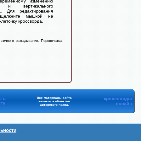
переменному изменению
го и вертикального
а. Для редактирования
 щелкните мышкой на
леточку кроссворда.
личного разгадывания. Перепечатка,
Все материалы сайта
кроссворды
ста
являются объектом
ста
онлайн
авторского права.
ьности
.