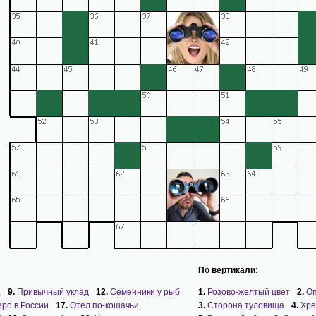
По вертикали:
а
9.
Привычный уклад
12.
Семенники у рыб
1.
Розово-желтый цвет
2.
Оп
ро в России
17.
Отел по-кошачьи
3.
Сторона туловища
4.
Хре