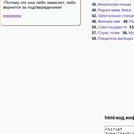
-Потому что она либо зависнет, либо
36.
Манильская пенька
вернется за подтверждением!
40.
Родная мама Зевса
информеры
42.
Орбитальная станци
46.
Женское имя
49.
Ра
50.
Союз государств
53
57.
Слухи, толки
58.
Му
59.
Поедатель жалящих
html-код ин