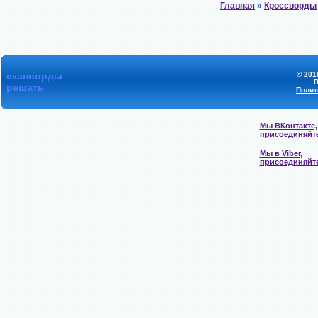
Главная
»
Кроссворды
сканворды
© 201
В
решать
Полит
Мы ВКонтакте,
присоединяйт
Мы в Viber,
присоединяйт