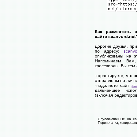
Как разместить 
сайте scanvord.net
Дорогие друзья, пр
по адресу:
scanvo
опубликованы на э
Напоминаем Вам
кроссворды, Вы тем
-гарантируете, что 
отправлены по личн
-наделяете сайт
sc
дальнейшее испол
(включая редактиров
Опубликованные на са
Перепечатка, копировани