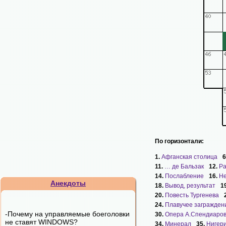
По горизонтали:
1.
Афганская столица
6
11.
… де Бальзак
12.
Ра
14.
Послабление
16.
Не
Анекдоты
18.
Вывод, результат
1
20.
Повесть Тургенева
24.
Плавучее загражден
-Почему на управляемые боеголовки
30.
Опера А.Спендиаро
не ставят WINDOWS?
34.
Минерал
35.
Нигер