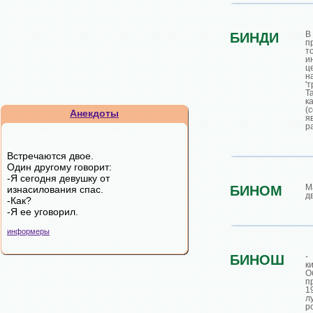
В
БИНДИ
п
т
и
ц
н
'
Т
к
(
Анекдоты
я
р
Встречаются двое.
Один другому говорит:
-Я сегодня девушку от
М
БИНОМ
изнасилования спас.
д
-Как?
-Я ее уговорил.
информеры
-
БИНОШ
к
О
п
1
л
р