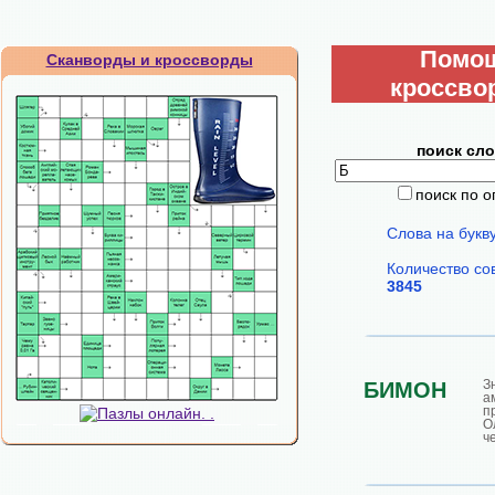
Помо
Сканворды и кроссворды
кроссво
поиск сло
поиск по 
Слова на букв
Количество со
3845
З
БИМОН
а
п
О
ч