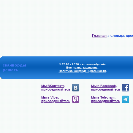
Главная
» словарь кро
сканворды
© 2010 - 2026 «krosswordy.net».
Все права защищены.
решать
Политика конфиденциальности
.
Мы ВКонтакте,
Мы в Facebook,
присоединяйтесь
присоединяйтесь
Мы в Viber,
Мы в Telegram,
присоединяйтесь
присоединяйтесь