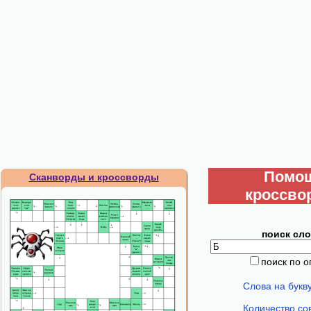
Помо
Сканворды и кроссворды
кроссво
поиск сло
поиск по 
Слова на букв
Количество со