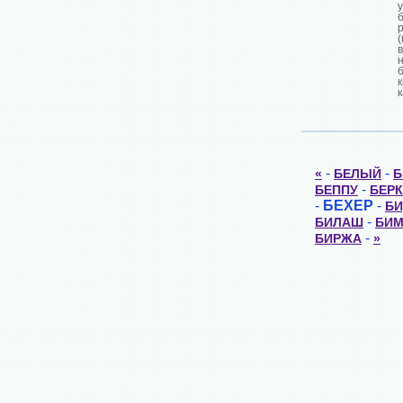
к
-
-
«
БЕЛЫЙ
Б
-
БЕППУ
БЕРК
-
БЕХЕР
-
Б
-
БИЛАШ
БИ
-
БИРЖА
»