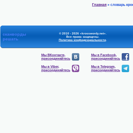
Главная
» словарь кро
сканворды
© 2010 - 2026 «krosswordy.net».
Все права защищены.
решать
Политика конфиденциальности
.
Мы ВКонтакте,
Мы в Facebook,
присоединяйтесь
присоединяйтесь
Мы в Viber,
Мы в Telegram,
присоединяйтесь
присоединяйтесь