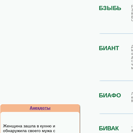
БЗЫБЬ
К
БИАНТ
БИАФО
Анекдоты
Женщина зашла в кухню и
БИВАК
обнаружила своего мужа с