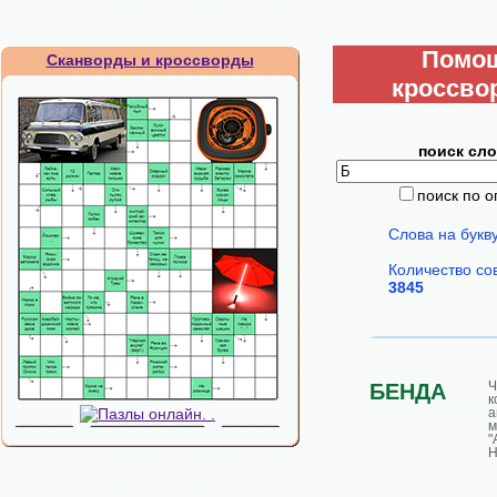
Помо
Сканворды и кроссворды
кроссво
поиск сло
поиск по 
Слова на букв
Количество со
3845
Ч
БЕНДА
к
а
м
Н