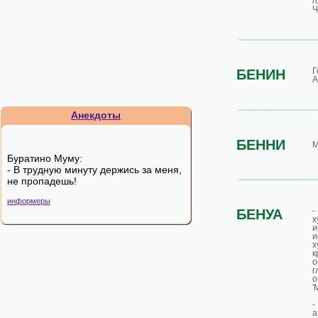
г
Ч
Г
БЕНИН
А
Анекдоты
БЕННИ
М
Буратино Муму:
- В трудную минуту держись за меня,
не пропадешь!
информеры
БЕНУА
х
и
и
х
к
г
о
'
а