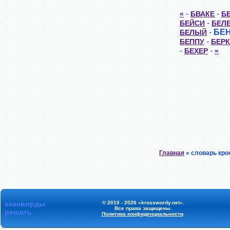
-
-
«
БВАКЕ
Б
-
БЕЙСИ
БЕЛ
-
БЕ
БЕЛЫЙ
-
БЕППУ
БЕРК
-
-
БЕХЕР
»
Главная
» словарь кро
сканворды
© 2010 - 2026 «krosswordy.net».
Все права защищены.
решать
Политика конфиденциальности
.