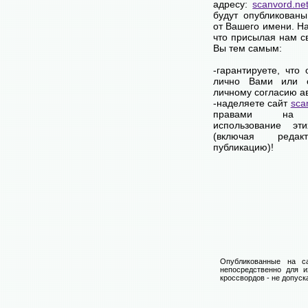
адресу:
scanvord.ne
будут опубликованы
от Вашего имени. Н
что присылая нам с
Вы тем самым:
-гарантируете, что
лично Вами или 
личному согласию а
-наделяете сайт
sca
правами на 
использование эти
(включая редак
публикацию)!
Опубликованные на са
непосредственно для и
кроссвордов - не допуск