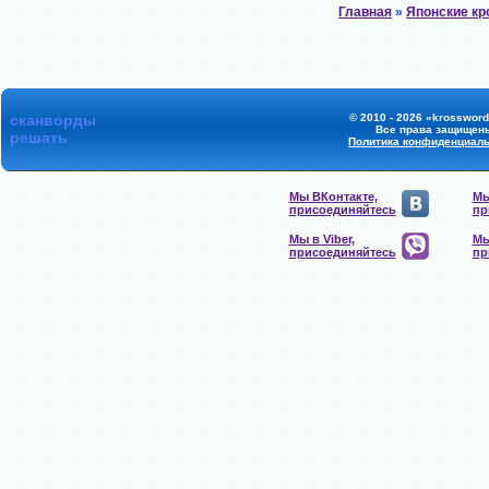
Главная
»
Японские к
сканворды
© 2010 - 2026 «krossword
Все права защищен
решать
Политика конфиденциал
Мы ВКонтакте,
Мы
присоединяйтесь
пр
Мы в Viber,
Мы
присоединяйтесь
пр