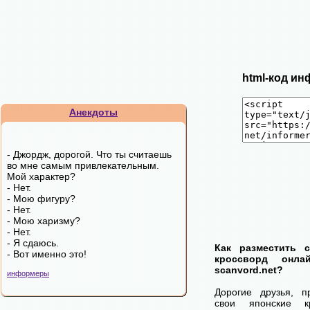
html-код ин
Анекдоты
- Джордж, дорогой. Что ты считаешь
во мне самым привлекательным.
Мой характер?
- Нет.
- Мою фигуру?
- Нет.
- Мою харизму?
- Нет.
- Я сдаюсь.
Как разместить 
- Вот именно это!
кроссворд онла
scanvord.net?
информеры
Дорогие друзья, п
свои японские к