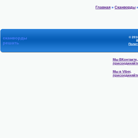
Главная
»
Сканворды
»
сканворды
© 201
В
решать
Полит
Мы ВКонтакте,
присоединяйт
Мы в Viber,
присоединяйт