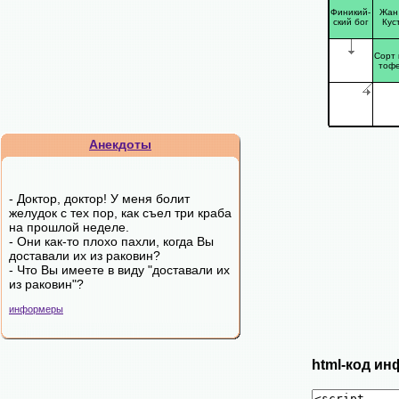
Финикий-
Жан
ский бог
Кус
Сорт 
тоф
Анекдоты
- Доктор, доктор! У меня болит
желудок с тех пор, как съел три краба
на прошлой неделе.
- Они как-то плохо пахли, когда Вы
доставали их из раковин?
- Что Вы имеете в виду "доставали их
из раковин"?
информеры
html-код ин