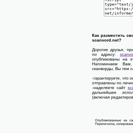
Как разместить св
scanvord.net?
Дорогие друзья, пр
по адресу:
scanvo
опубликованы на э
Напоминаем Вам
сканворды, Вы тем 
-гарантируете, что 
отправлены по личн
-наделяете сайт
sc
дальнейшее испол
(включая редактиров
Опубликованные на са
Перепечатка, копировани