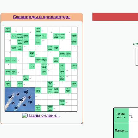
Сканворды и кроссворды
Неми-
лость
Папье-…