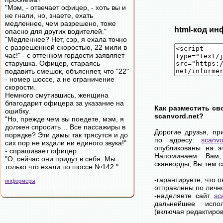
"Мэм, - отвечает офицер, - хоть вы и
не гнали, но, знаете, ехать
медленнее, чем разрешено, тоже
html-код ин
опасно для других водителей."
"Медленнее? Нет, сэр, я ехала точно
с разрешенной скоростью, 22 мили в
час!" - с оттенком гордости заявляет
старушка. Офицер, стараясь
подавить смешок, объясняет, что "22"
- номер шоссе, а не ограничение
скорости.
Немного смутившись, женщина
благодарит офицера за указание на
Как разместить св
ошибку.
scanvord.net?
"Но, прежде чем вы поедете, мэм, я
должен спросить… Все пассажиры в
Дорогие друзья, пр
порядке? Эти дамы так трясутся и до
по адресу:
scanvo
сих пор не издали ни единого звука!"
опубликованы на э
- спрашивает офицер.
Напоминаем Вам
"О, сейчас они придут в себя. Мы
сканворды, Вы тем 
только что ехали по шоссе №142."
-гарантируете, что 
информеры
отправлены по личн
-наделяете сайт
sc
дальнейшее испол
(включая редактиров