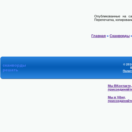
Опубликованные на са
Перепечатка, копировани
Главная
»
Сканворды
»
сканворды
© 201
В
решать
Полит
Мы ВКонтакте,
присоединяйт
Мы в Viber,
присоединяйт