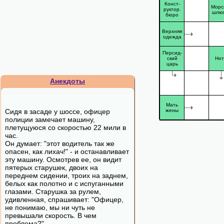
Конст-
Морс
руктор.
шлю
бюро
Верхняя
одежда
Персид-
ский
Нот
царь
Анекдоты
Мать
Сидя в засаде у шоссе, офицер
жены
полиции замечает машину,
плетущуюся со скоростью 22 мили в
час.
Он думает: "этот водитель так же
опасен, как лихач!" - и останавливает
эту машину. Осмотрев ее, он видит
пятерых старушек, двоих на
переднем сидении, троих на заднем,
белых как полотно и с испуганными
глазами. Старушка за рулем,
удивленная, спрашивает: "Офицер,
не понимаю, мы ни чуть не
превышали скорость. В чем
проблема?"