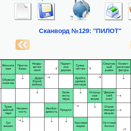
Сканворд №129: "ПИЛОТ"
Неядо-
Паркет-
Спортив-
Геомет-
Женское
Приток
Супер-
витая
ное
ный
рическая
имя
Камы
лётчик
змея
дерево
рывок
фигура
… Дудич
Арабск.
Обувная
(Герой
щипков.
ложечка
войны)
инструм.
Гром-
Огород-
"Дворян-
кость
ные
ский
звука
вешки
знак"
Трам-
Отрав-
Низмен-
Необхо-
вайный
Предлог
ляющее
ность
димость
парк
вещ-во
Гул
Торговая
Хеттская
машин
марка
богиня