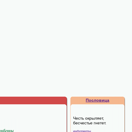
Пословица
Честь окрыляет,
бесчестье гнетет.
информеры