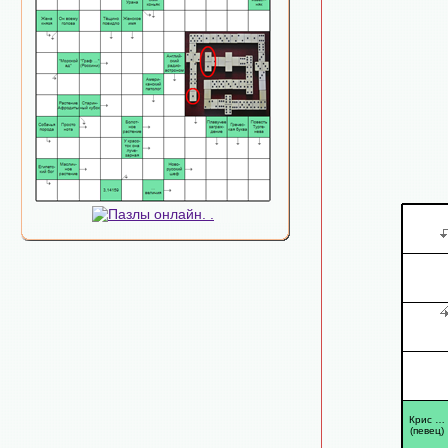
Крис …
(певец)