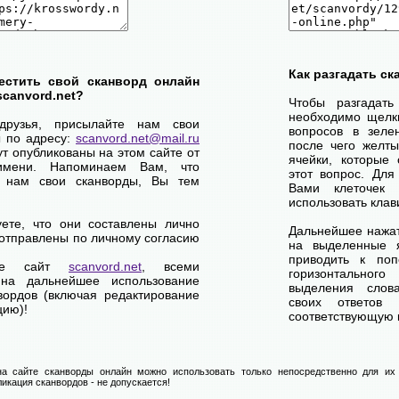
Как разгадать с
естить свой сканворд онлайн
scanvord.net?
Чтобы разгадат
необходимо щелк
друзья, присылайте нам свои
вопросов в зелен
ы по адресу:
scanvord.net@mail.ru
после чего желты
ут опубликованы на этом сайте от
ячейки, которые 
имени. Напоминаем Вам, что
этот вопрос. Для
 нам свои сканворды, Вы тем
Вами клеточек
использовать клав
уете, что они составлены лично
Дальнейшее нажат
отправлены по личному согласию
на выделенные я
приводить к по
ете сайт
scanvord.net
, всеми
горизонтально
на дальнейшее использование
выделения слов
вордов (включая редактирование
своих ответов
цию)!
соответствующую к
а сайте сканворды онлайн можно использовать только непосредственно для их 
икация сканвордов - не допускается!