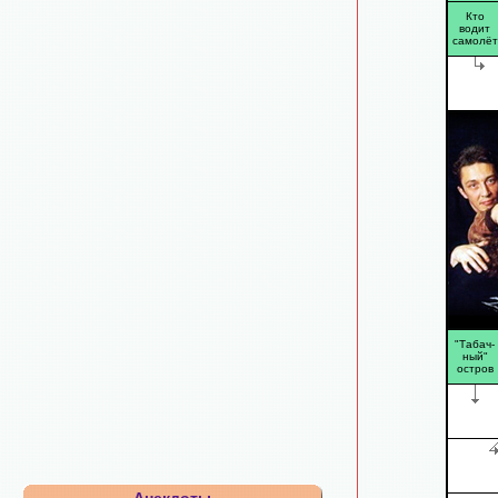
Кто
водит
самолёт
"Табач-
ный"
остров