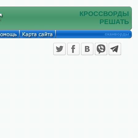
КРОССВОРДЫ
РЕШАТЬ
сканворды