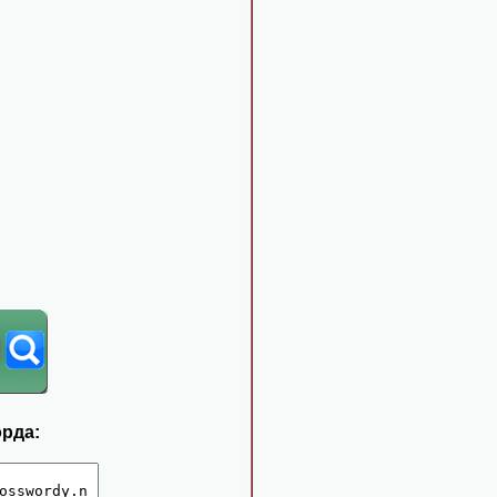
орда: