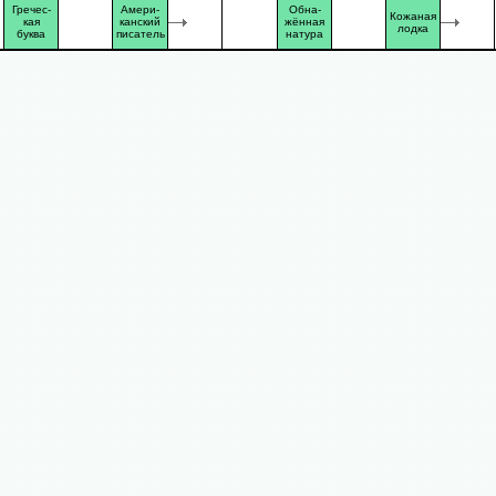
Гречес-
Амери-
Обна-
Кожаная
кая
канский
жённая
лодка
буква
писатель
натура