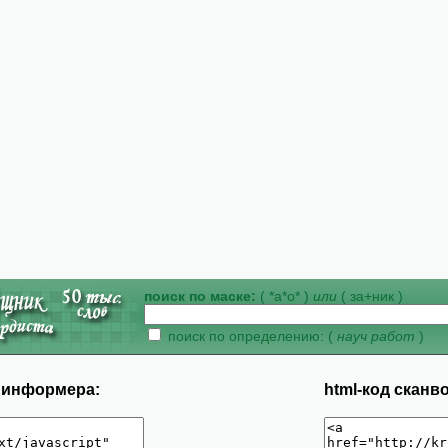
поиск по маске:
( *а*о* )
или
( за+ник )
поиск по определению: (
науч работ
)
д информера:
html-код сканв