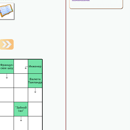
Француз-
Инженер
ское шоу
Валюта
Таиланда
"Зубной
газ"