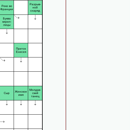
Разрыв-
Реко во
ной
Франции
снаряд
Буква
кирил-
лицы
Приток
Енисея
Молдав-
Женское
Сыр
ский
имя
танец