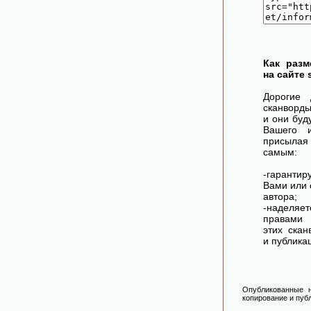
Как разм
на сайте 
Дорогие 
сканворд
и они буд
Вашего 
присылая
самым:
-гарантир
Вами или 
автора;
-наделя
правами 
этих скан
и публика
Опубликованные н
копирование и публ