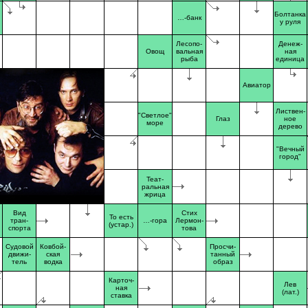
Болтанка
…-банк
у руля
Лесопо-
Денеж-
Овощ
вальная
ная
рыба
единица
Авиатор
Листвен-
"Светлое"
Глаз
ное
море
дерево
"Вечный
город"
Теат-
ральная
жрица
Вид
Стих
То есть
тран-
…-гора
Лермон-
(устар.)
спорта
това
Судовой
Ковбой-
Просчи-
движи-
ская
танный
тель
водка
образ
Карточ-
Лев
ная
(лат.)
ставка