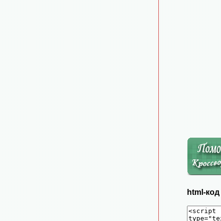
html-ко