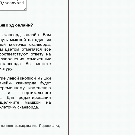
канворд онлайн?
ь сканворд онлайн Вам
нуть мышкой на один из
ой клеточке сканворда,
м цветом отметятся все
соответствуют ответу на
 заполнения отмеченных
 сканворда Вы можете
иатуру.
ие левой кнопкой мышки
чейки сканворда будет
переменному изменению
го и вертикального
а. Для редактирования
 щелкните мышкой на
леточку сканворда.
личного разгадывания. Перепечатка,