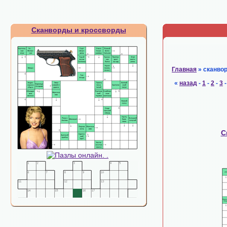
Сканворды и кроссворды
Главная
» сканво
«
назад
-
1
-
2
-
3
С