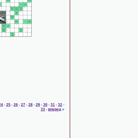
24
-
25
-
26
-
27
-
28
-
29
-
30
-
31
-
32
-
33
-
вперед
»