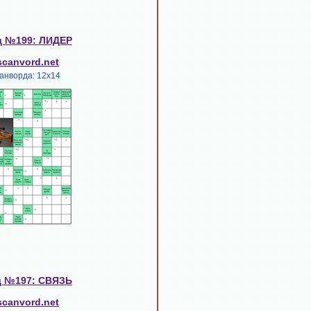
д №199: ЛИДЕР
scanvord.net
анворда: 12х14
д №197: СВЯЗЬ
scanvord.net