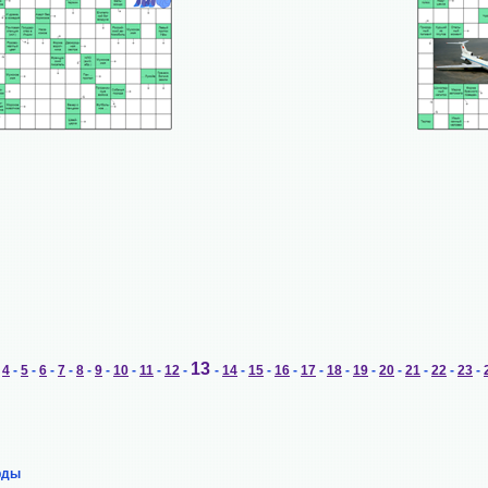
13
-
4
-
5
-
6
-
7
-
8
-
9
-
10
-
11
-
12
-
-
14
-
15
-
16
-
17
-
18
-
19
-
20
-
21
-
22
-
23
-
рды