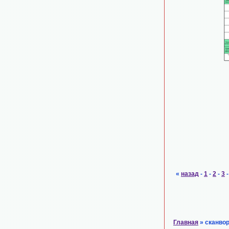
«
назад
-
1
-
2
-
3
Главная
» сканво