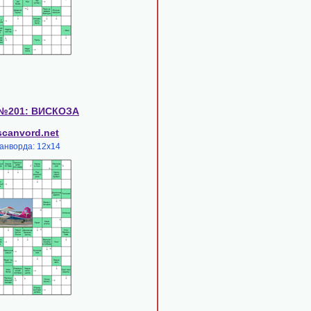
 №201: ВИСКОЗА
scanvord.net
анворда: 12х14