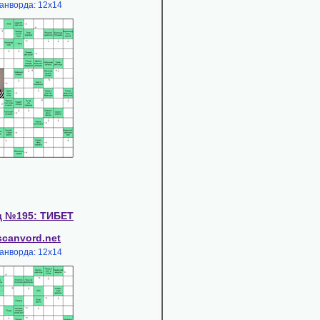
анворда: 12х14
д №195: ТИБЕТ
scanvord.net
анворда: 12х14