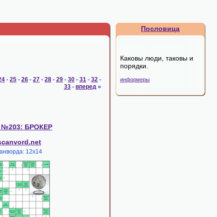
Пословица
Каковы люди, таковы и
порядки.
24
-
25
-
26
-
27
-
28
-
29
-
30
-
31
-
32
-
информеры
33
-
вперед
»
 №203: БРОКЕР
scanvord.net
анворда: 12х14