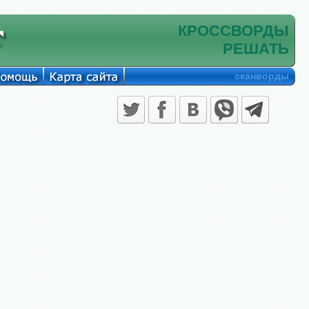
КРОССВОРДЫ
РЕШАТЬ
сканворды