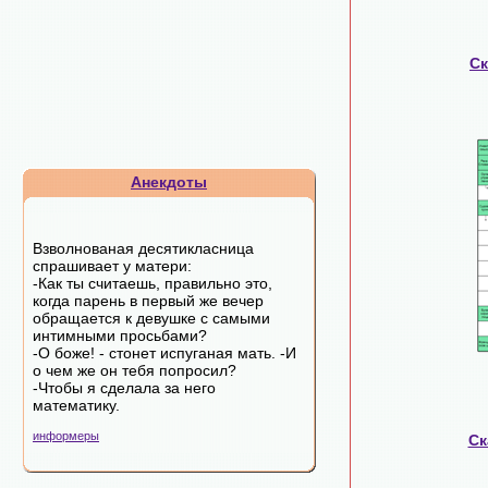
С
Анекдоты
Взволнованая десятикласница
спрашивает у матери:
-Как ты считаешь, правильно это,
когда парень в первый же вечер
обращается к девушке с самыми
интимными просьбами?
-О боже! - стонет испуганая мать. -И
о чем же он тебя попросил?
-Чтобы я сделала за него
математику.
информеры
Ск