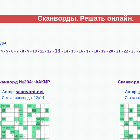
Сканворды. Решать онлайн.
рды
13
-
4
-
5
-
6
-
7
-
8
-
9
-
10
-
11
-
12
-
-
14
-
15
-
16
-
17
-
18
-
19
-
20
-
21
-
22
-
23
-
канворд №204: ФАКИР
Сканворд
scanvord.net
Автор:
Автор:
Сетка сканворда: 12х14
Сетка ск