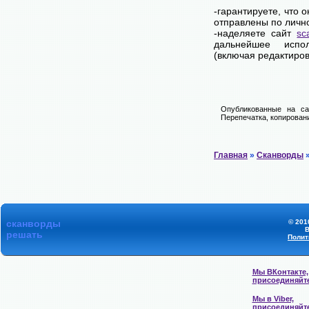
-гарантируете, что 
отправлены по личн
-наделяете сайт
sc
дальнейшее испол
(включая редактиров
Опубликованные на са
Перепечатка, копировани
Главная
»
Сканворды
»
сканворды
© 201
В
решать
Полит
Мы ВКонтакте,
присоединяйт
Мы в Viber,
присоединяйт