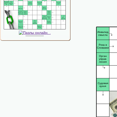
Инвалид
смысла
Река в
Словакии
Орган
управ-
ления
Судовая
кухня