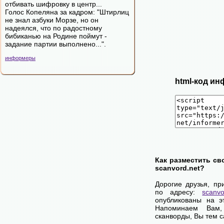
отбивать шифровку в центр...
Голос Копеляна за кадром: "Штирлиц
не знал азбуки Морзе, но он
надеялся, что по радостному
бибиканью на Родине поймут -
задание партии выполнено...".
информеры
html-код ин
Как разместить св
scanvord.net?
Дорогие друзья, пр
по адресу:
scanvo
опубликованы на э
Напоминаем Вам
сканворды, Вы тем 