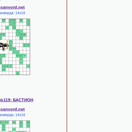
scanvord.net
анворда: 14х16
 №119: БАСТИОН
scanvord.net
анворда: 14х16