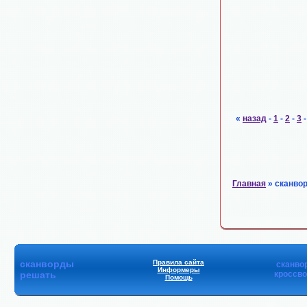
«
назад
-
1
-
2
-
3
Главная
» сканво
сканворды
Правила сайта
сканво
Информеры
решать
кроссв
Помощь