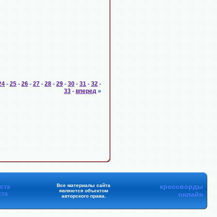
24
-
25
-
26
-
27
-
28
-
29
-
30
-
31
-
32
-
33
-
вперед
»
Все материалы сайта
кроссворды
ста
являются объектом
ста
онлайн
авторского права.