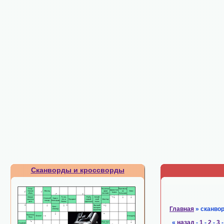
Сканворды и кроссворды
Главная
» сканво
«
назад
-
1
-
2
-
3