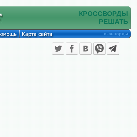
КРОССВОРДЫ
РЕШАТЬ
сканворды