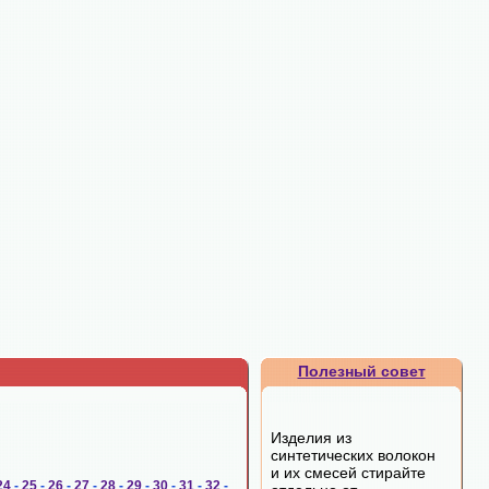
Полезный совет
Изделия из
синтетических волокон
и их смесей стирайте
24
-
25
-
26
-
27
-
28
-
29
-
30
-
31
-
32
-