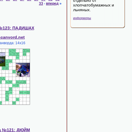
отдельно от
33
-
вперед
»
хлопчатобумажных и
льняных.
информеры
№123: ПАДИШАХ
scanvord.net
анворда: 14х16
д №121: ДЮЙМ