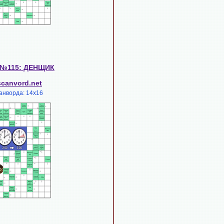
 №115: ДЕНЩИК
scanvord.net
анворда: 14х16