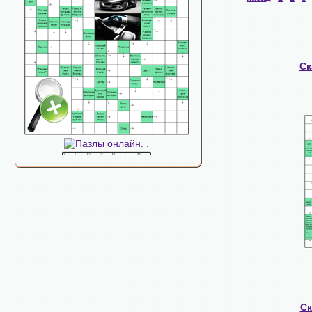
Ск
Ск