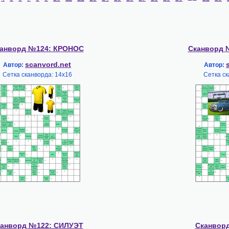
анворд №124: КРОНОС
Сканворд 
scanvord.net
Автор:
Автор:
Сетка сканворда: 14х16
Сетка ск
анворд №122: СИЛУЭТ
Сканвор