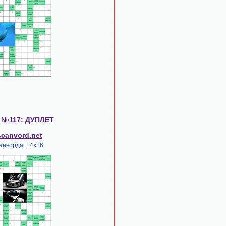
 №117: ДУПЛЕТ
scanvord.net
анворда: 14х16