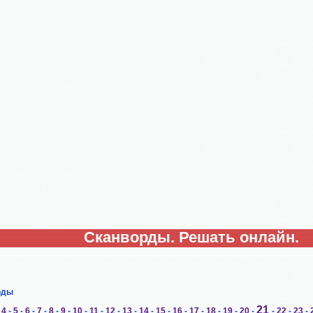
Сканворды. Решать онлайн.
рды
21
-
4
-
5
-
6
-
7
-
8
-
9
-
10
-
11
-
12
-
13
-
14
-
15
-
16
-
17
-
18
-
19
-
20
-
-
22
-
23
-