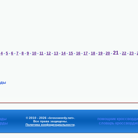
21
-
4
-
5
-
6
-
7
-
8
-
9
-
10
-
11
-
12
-
13
-
14
-
15
-
16
-
17
-
18
-
19
-
20
-
-
22
-
23
-
рды
© 2010 - 2026 «krosswordy.net».
рды
помощник кроссворди
Все права защищены.
орды
словарь кроссворди
Политика конфиденциальности
.