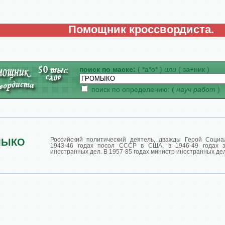
Помощник кроссвордиста.
поиск по маске:
( *а*о* )
или
( за+ник )
поиск по определению: (
науч работ
)
Российский политический деятель, дважды Герой Социал
МЫКО
1943-46 годах посол СССР в США, в 1946-49 годах з
иностранных дел. В 1957-85 годах министр иностранных де