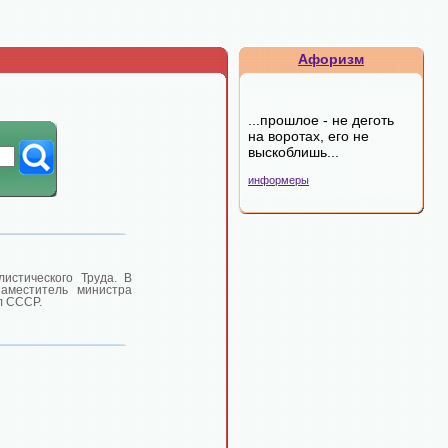
Афоризм
...прошлое - не деготь
на воротах, его не
выскоблишь...
информеры
истического Труда. В
аместитель министра
л СССР.