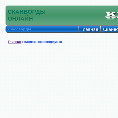
СКАНВОРДЫ
ОНЛАЙН
кроссворды
Главная
» словарь кроссвордиста