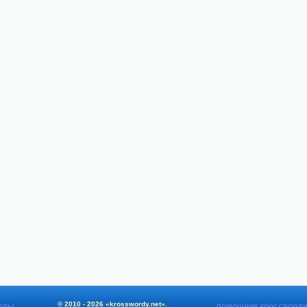
© 2010 - 2026 «krosswordy.net».
рды
помощник кроссворди