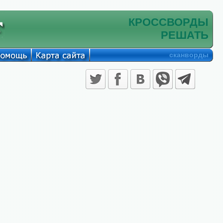
КРОССВОРДЫ
РЕШАТЬ
сканворды