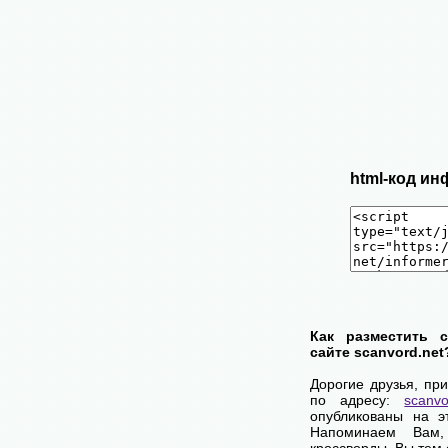
html-код ин
Как разместить 
сайте scanvord.net
Дорогие друзья, пр
по адресу:
scanvo
опубликованы на э
Напоминаем Вам