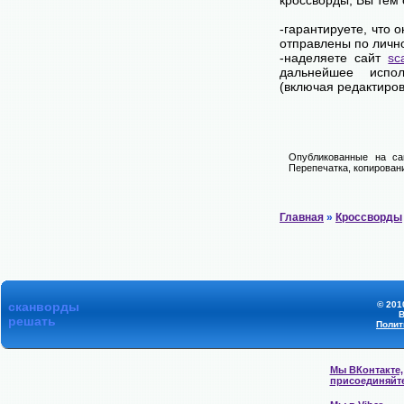
кроссворды, Вы тем
-гарантируете, что 
отправлены по личн
-наделяете сайт
sc
дальнейшее испол
(включая редактиров
Опубликованные на са
Перепечатка, копировани
Главная
»
Кроссворды
сканворды
© 201
В
решать
Полит
Мы ВКонтакте,
присоединяйт