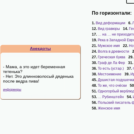
По горизонтали:
1.
Вид деформации
6.
12.
Вид гравюры
14.
Ге
17.
… на … не приходит
19.
Река в Западной Евр
21.
Мужское имя
22.
Но
Анекдоты
24.
Волга в древности
27.
Греческая буква
29
30.
Граф де Ла Фер
31.
- Мама, а это идет беременная
36.
То есть (устар.)
37.
тетенька?
38.
Местоимение
39.
И
- Нет. Это длинноволосый дяденька
45.
Душистая подушечк
после ведра пива!
48.
То же, что очёски
50
информеры
51.
Одногорбый верблю
53.
… Рубинштейн
54.
56.
Польский писатель 
58.
Женское имя