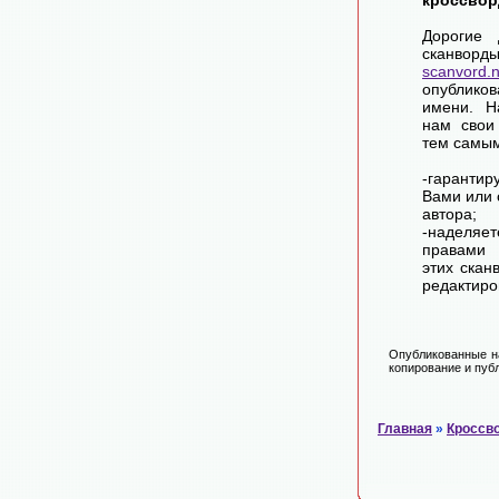
кроссвор
Дорогие 
сканворд
scanvord.
опублико
имени. Н
нам свои
тем самы
-гарантир
Вами или 
автора;
-наделя
правами 
этих скан
редактиро
Опубликованные на
копирование и публ
Главная
»
Кроссв