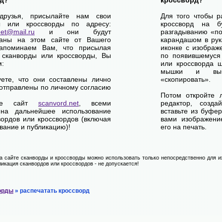
д?
кроссворд?
друзья, присылайте нам свои
Для того чтобы р
ы или кроссворды по адресу:
кроссворд на б
net@mail.ru
и они будут
разгадыванию «по-
ваны на этом сайте от Вашего
карандашом в рук
апоминаем Вам, что присылая
иконке с изображ
 сканворды или кроссворды, Вы
по появившемуся
м:
или кроссворда щ
мышки и выб
уете, что они составлены лично
«скопировать».
отправлены по личному согласию
Потом откройте 
ете сайт
scanvord.net
, всеми
редактор, созд
на дальнейшее использование
вставьте из буфе
вордов или кроссвордов (включая
вами изображение
вание и публикацию)!
его на печать.
 сайте сканворды и кроссворды можно использовать только непосредственно для их
икация сканвордов или кроссвордов - не допускается!
орды
» распечатать кроссворд