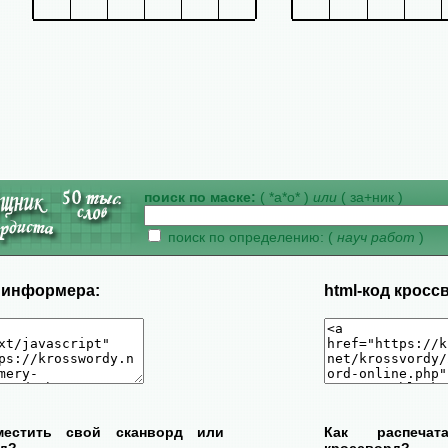
поиск по маске:
( *а*о* )
или
( за+ник )
поиск по определению: (
науч работ
)
д информера:
html-код кросс
местить свой сканворд или
Как распеча