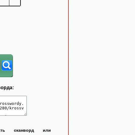
ворда:
тать сканворд или