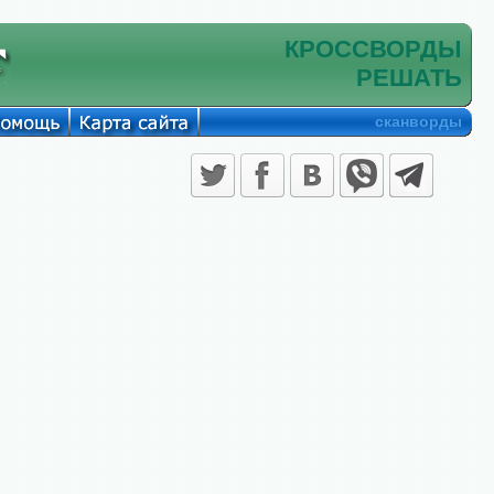
КРОССВОРДЫ
РЕШАТЬ
сканворды