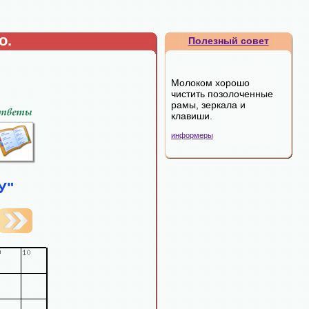
о.
Полезный совет
Молоком хорошо
чистить позолоченные
рамы, зеркала и
клавиши.
информеры
У"