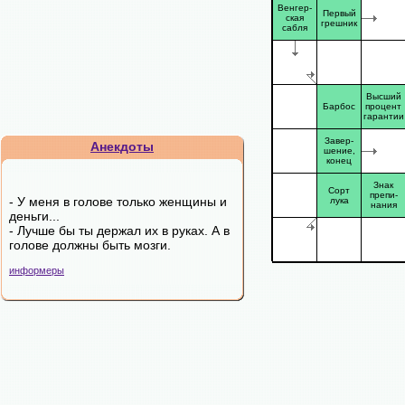
Венгер-
Первый
ская
грешник
сабля
Высший
Барбос
процент
гарантии
Завер-
Анекдоты
шение,
конец
Знак
Сорт
препи-
- У меня в голове только женщины и
лука
нания
деньги...
- Лучше бы ты держал их в руках. А в
голове должны быть мозги.
информеры