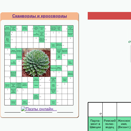
Сканворды и кроссворды
Парла-
Римский
Женское
мент в
полко-
имя,
Швеции
водец
(Визант.)