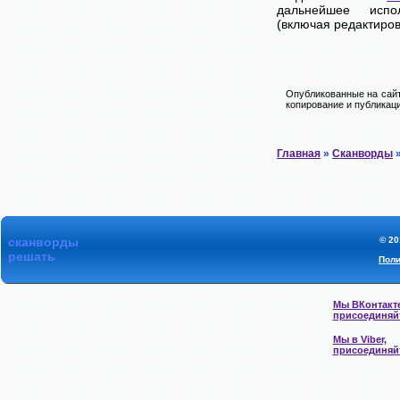
дальнейшее испо
(включая редактиров
Опубликованные на сайт
копирование и публикаци
Главная
»
Сканворды
»
сканворды
© 20
решать
Поли
Мы ВКонтакте
присоединяй
Мы в Viber,
присоединяй