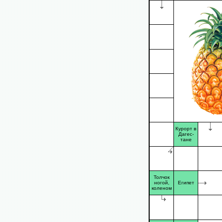
Курорт в
Дагес-
тане
Толчок
ногой,
Египет
коленом