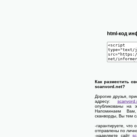
html-код ин
Как разместить св
scanvord.net?
Дорогие друзья, пр
адресу:
scanvord.
опубликованы на 
Напоминаем Вам
сканворды, Вы тем 
-гарантируете, что
отправлены по личн
-наделяете сайт
sc