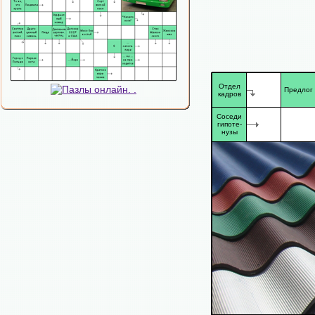
Отдел
Предлог
кадров
Соседи
гипоте-
нузы