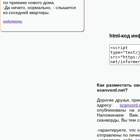
по приемке нового дома.
-Да ничего, нормально, - слышится
из соседней квартиры.
информеры
html-код ин
Как разместить св
scanvord.net?
Дорогие друзья, пр
адресу:
scanvord.
опубликованы на 
Напоминаем Вам
сканворды, Вы тем 
-гарантируете, что
отправлены по личн