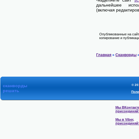
-наделяете сайт
sc
дальнейшее испо
(включая редактиров
Опубликованные на сайт
копирование и публикаци
Главная
»
Сканворды
»
сканворды
© 20
решать
Поли
Мы ВКонтакте
присоединяй
Мы в Viber,
присоединяй