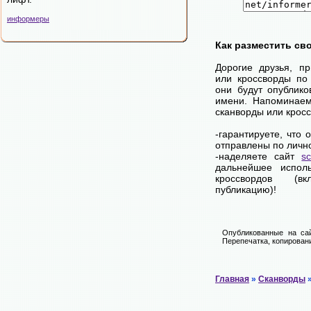
информеры
Как разместить св
Дорогие друзья, п
или кроссворды по
они будут опублик
имени. Напоминаем
сканворды или крос
-гарантируете, что
отправлены по личн
-наделяете сайт
s
дальнейшее исполь
кроссвордов (в
публикацию)!
Опубликованные на сай
Перепечатка, копировани
Главная
»
Сканворды
»