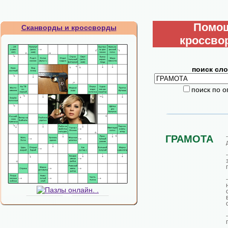
Помо
Сканворды и кроссворды
кроссво
поиск сло
поиск по 
ГРАМОТА