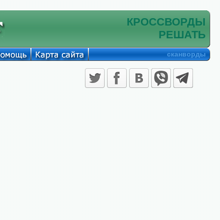
КРОССВОРДЫ
РЕШАТЬ
сканворды