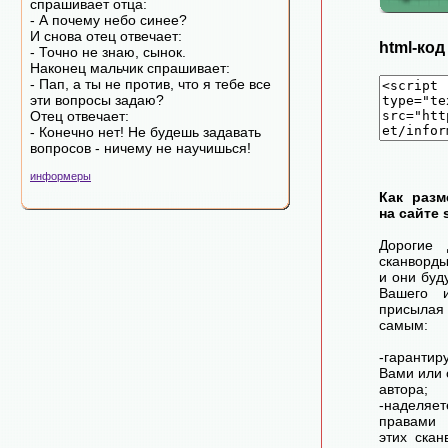
спрашивает отца:
- А почему небо синее?
И снова отец отвечает:
html-ко
- Точно не знаю, сынок.
Наконец мальчик спрашивает:
- Пап, а ты не против, что я тебе все
эти вопросы задаю?
Отец отвечает:
- Конечно нет! Не будешь задавать
вопросов - ничему не научишься!
информеры
Как разм
на сайте 
Дорогие 
сканворд
и они буд
Вашего 
присылая
самым:
-гарантир
Вами или 
автора;
-наделя
правами 
этих скан