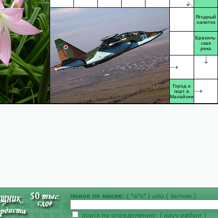
Ягодный
напиток
Бразиль-
ская
река
Город и
порт в
Малайзии
поиск по маске:
( *а*о* )
или
( за+ник )
поиск по определению: (
науч работ
)