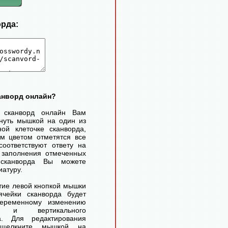
орда:
канворд онлайн?
ь сканворд онлайн Вам
нуть мышкой на один из
ой клеточке сканворда,
м цветом отметятся все
соответствуют ответу на
 заполнения отмеченных
 сканворда Вы можете
иатуру.
ие левой кнопкой мышки
чейки сканворда будет
переменному изменению
го и вертикального
а. Для редактирования
 щелкните мышкой на