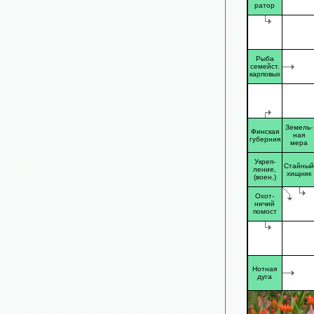
ратор
Рыба
семейст.
карповых
Земель-
Финская
ная
губерния
мера
Укреп-
Стайный
ление,
хищник
(воен.)
Охот-
ничий
помост
Нотная
дуга