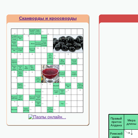
Сканворды и кроссворды
Правый
Мера
приток
длины
Алдана
Римский
импе-