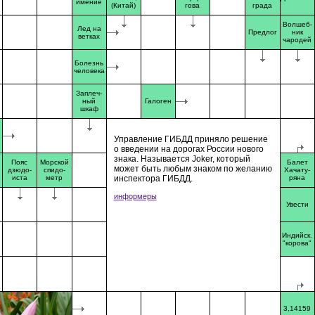
имение
(Китай)
гова
града
Волшеб-
Лед на
Предлог
ник
ветках
чародей
Болезнь
человека
Заплеч-
ный
Галоген
шкаф
Управление ГИБДД приняло решение
о введении на дорогах России нового
знака. Называется Joker, который
Пояс
Морской
Балет
может быть любым знаком по желанию
дзюдо-
спидо-
Хачату-
иста
метр
инспектора ГИБДД.
ряна
информеры
Увести
Индийск.
"корова"
3,14159