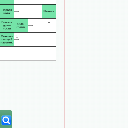
Первая
Шлюпка
нота
Волга в
Кило-
древ-
грамм
ности
Стая ле-
тающий
насеком.