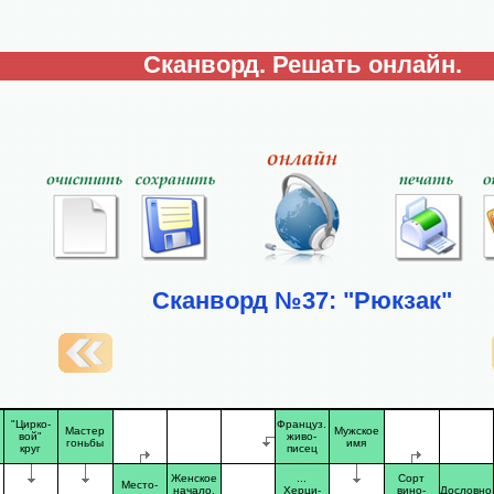
Сканворд. Решать онлайн.
Сканворд №37: "Рюкзак"
"Цирко-
Француз.
Мастер
Мужское
вой"
живо-
гоньбы
имя
круг
писец
Женское
...
Сорт
Место-
начало,
Херци-
вино-
Дословно