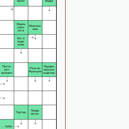
канат
водка
Марка
Мужское
само-
имя
лета
Бог в
иуда-
изме
Писто-
Парфю-
Река во
лет-
мерное
Франции
пулемет
изделие
Прядь
Тартар
волос
... баба