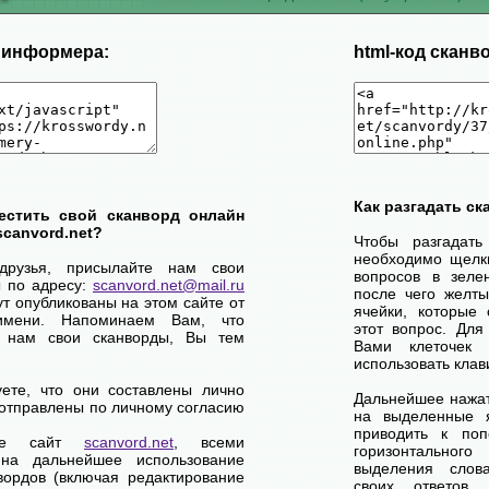
д информера:
html-код сканв
Как разгадать с
естить свой сканворд онлайн
scanvord.net?
Чтобы разгадат
необходимо щелк
друзья, присылайте нам свои
вопросов в зелен
ы по адресу:
scanvord.net@mail.ru
после чего желты
ут опубликованы на этом сайте от
ячейки, которые 
имени. Напоминаем Вам, что
этот вопрос. Для
 нам свои сканворды, Вы тем
Вами клеточек
использовать клав
уете, что они составлены лично
Дальнейшее нажат
отправлены по личному согласию
на выделенные я
приводить к по
ете сайт
scanvord.net
, всеми
горизонтально
на дальнейшее использование
выделения слов
вордов (включая редактирование
своих ответов