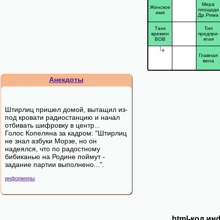
Мера
Женское
площади
имя
Др.Рима
Танк
Тип
времен
предпри-
ВОВ
ятия
Главная
вена
Анекдоты
Штирлиц пришел домой, вытащил из-
под кровати радиостанцию и начал
отбивать шифровку в центр...
Голос Копеляна за кадром: "Штирлиц
не знал азбуки Морзе, но он
надеялся, что по радостному
бибиканью на Родине поймут -
задание партии выполнено...".
информеры
html-код ин