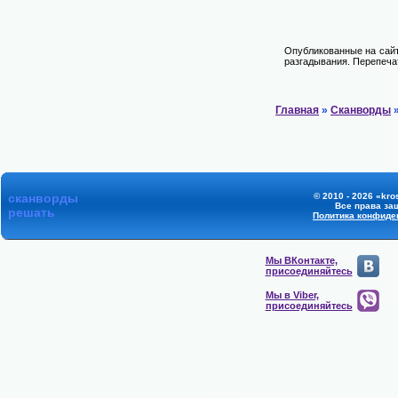
Опубликованные на сайт
разгадывания. Перепечат
Главная
»
Сканворды
»
сканворды
© 2010 - 2026 «kro
Все права за
решать
Политика конфиде
Мы ВКонтакте,
присоединяйтесь
Мы в Viber,
присоединяйтесь