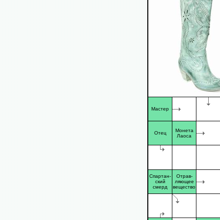
Мастер
Монета
Отец
Лаоса
Спартан-
Отрав-
ский
ляющее
смерд
вещество