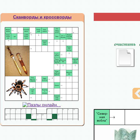
Сканворды и кроссворды
"Север-
ная
вобла"