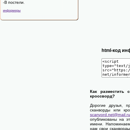
-В постели.
информеры
html-код ин
Как разместить 
кроссворд?
Дорогие друзья, п
сканворды или кро
scanvord.net@mail.r
опубликованы на э
имени. Напоминаем
нам свои сканворды