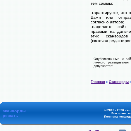
тем самым:
-гарантируете, что 
Вами или отпра
согласию автора;
-наделяете сайт
правами на дальне
этих сканвордов
(включая редактиров
Опубликованные на сай
личного разгадывания
допускается!
Главная
»
Сканворды
»
сканворды
© 2010 - 2026 «kr
Все права з
решать
Политика конфид