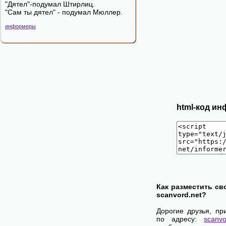
"Дятел"-подумал Штирлиц.
"Сам ты дятел" - подумал Мюллер.
информеры
html-код ин
Как разместить св
scanvord.net?
Дорогие друзья, пр
по адресу:
scanvo