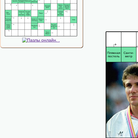
Пляжная
Санти-
постель
метр