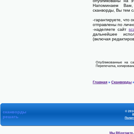
опубликованы на э
Напоминаем Вам
сканворды, Вы тем 
-гарантируете, что 
отправлены по личн
-наделяете сайт
sc
дальнейшее испол
(включая редактиров
Опубликованные на са
Перепечатка, копировани
Главная
»
Сканворды
»
сканворды
© 201
В
решать
Полит
Мы ВКонтакте,