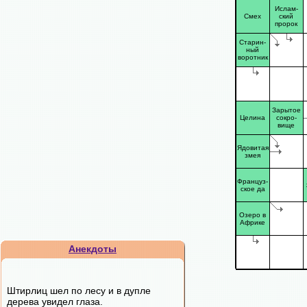
Ислам-
Смех
ский
пророк
Старин-
ный
воротник
Зарытое
Целина
сокро-
вище
Ядовитая
змея
Француз-
ское да
Озеро в
Африке
Анекдоты
Штирлиц шел по лесу и в дупле
дерева увидел глаза.