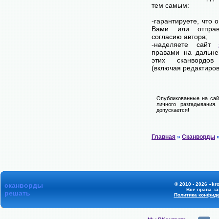
тем самым:
-гарантируете, что 
Вами или отпра
согласию автора;
-наделяете сайт
правами на дальне
этих сканвордов
(включая редактиров
Опубликованные на сай
личного разгадывания
допускается!
Главная
»
Сканворды
»
сканворды
© 2010 - 2026 «kr
Все права з
решать
Политика конфид