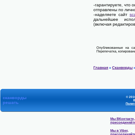
-гарантируете, что 
отправлены по личн
-наделяете сайт
sc
дальнейшее испол
(включая редактиров
Опубликованные на са
Перепечатка, копировани
Главная
»
Сканворды
»
сканворды
© 201
В
решать
Полит
Мы ВКонтакте,
присоединяйт
Мы в Viber,
присоединяйт