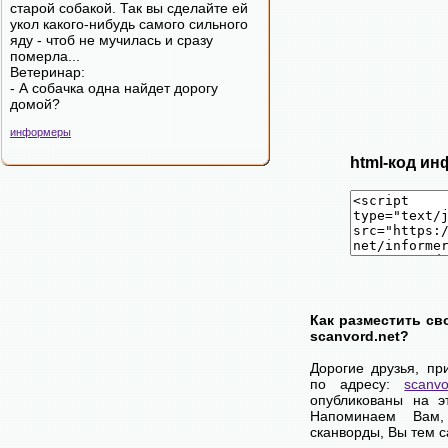
старой собакой. Так вы сделайте ей
укол какого-нибудь самого сильного
яду - чтоб не мучилась и сразу
померла...
Ветеринар:
- А собачка одна найдет дорогу
домой?
информеры
html-код ин
Как разместить св
scanvord.net?
Дорогие друзья, пр
по адресу:
scanvo
опубликованы на э
Напоминаем Вам
сканворды, Вы тем 