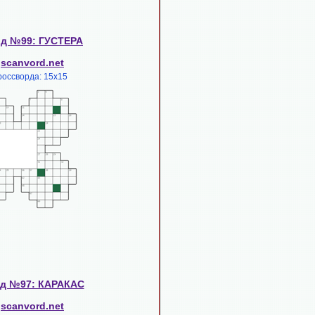
д №99: ГУСТЕРА
scanvord.net
:
россворда: 15х15
д №97: КАРАКАС
scanvord.net
: