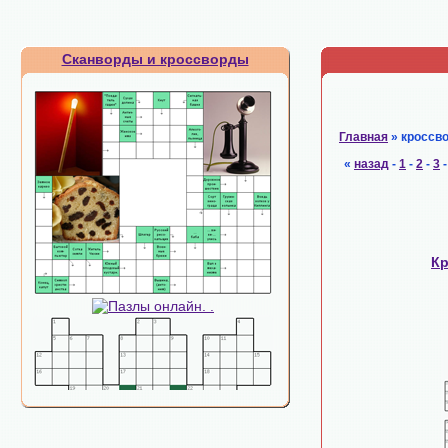
Сканворды и кроссворды
Главная
» кроссв
«
назад
-
1
-
2
-
3
К