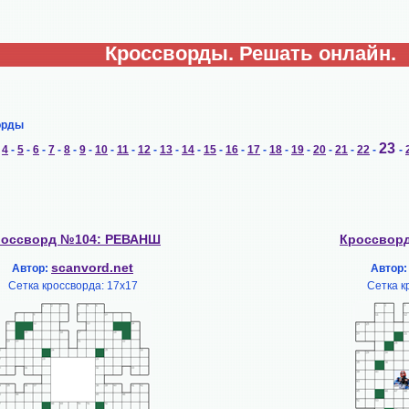
Кроссворды. Решать онлайн.
орды
23
-
4
-
5
-
6
-
7
-
8
-
9
-
10
-
11
-
12
-
13
-
14
-
15
-
16
-
17
-
18
-
19
-
20
-
21
-
22
-
-
россворд №104: РЕВАНШ
Кроссвор
scanvord.net
Автор:
Автор
Сетка кроссворда: 17х17
Сетка к