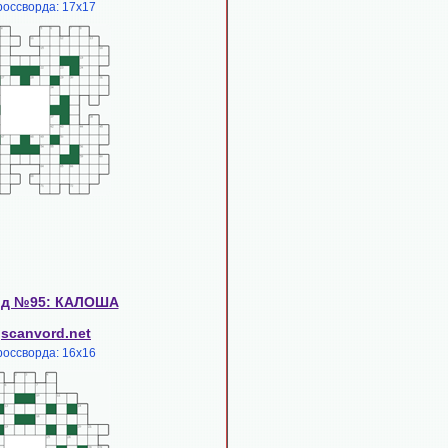
россворда: 17х17
рд №95: КАЛОША
scanvord.net
:
россворда: 16х16