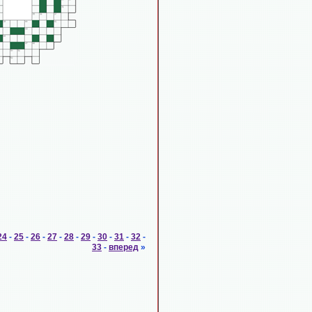
24
-
25
-
26
-
27
-
28
-
29
-
30
-
31
-
32
-
33
-
вперед
»