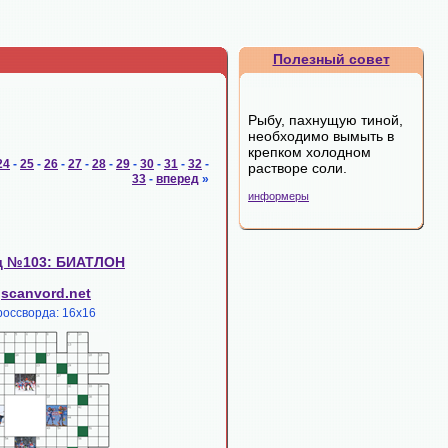
Полезный совет
Рыбу, пахнущую тиной,
необходимо вымыть в
крепком холодном
24
-
25
-
26
-
27
-
28
-
29
-
30
-
31
-
32
-
растворе соли.
33
-
вперед
»
информеры
д №103: БИАТЛОН
scanvord.net
:
россворда: 16х16