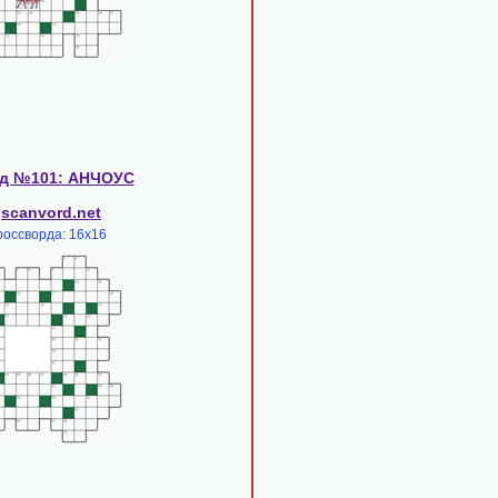
д №101: АНЧОУС
scanvord.net
:
россворда: 16х16