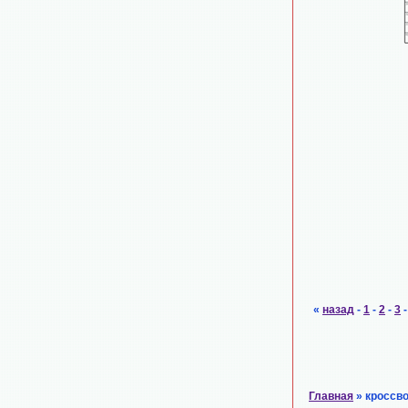
«
назад
-
1
-
2
-
3
Главная
» кроссв