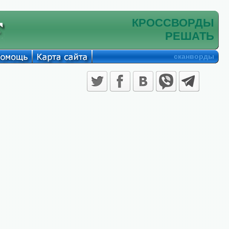
КРОССВОРДЫ
РЕШАТЬ
сканворды