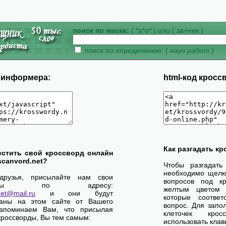
поиск по маске:
( *а*о* )
или
( за+ник )
поиск по определению: (
науч работ
)
д информера:
html-код кросс
Как разгадать к
естить свой кроссворд онлайн
scanvord.net?
Чтобы разгадать
необходимо щелк
друзья, присылайте нам свои
вопросов под кр
сворды по адресу:
желтым цветом 
net@mail.ru
и они будут
которые соответ
ваны на этом сайте от Вашего
вопрос. Для запо
апоминаем Вам, что присылая
клеточек кро
кроссворды, Вы тем самым:
использовать клав