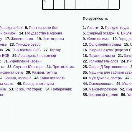
По вертикали:
Порода собак
9.
Порт на реке Дон
1.
Увести
2.
Продукт труда
й снимок.
14.
Государство в Африке.
5.
Озерный осадок
6.
Библе
ту
17.
Женское имя.
19.
Цветок розы
9.
Женское имя.
10.
Город в
енье
23.
Финское озеро
13.
Соломенный скирд
15.
О
ло
26.
Танк времен ВОВ
27.
Тартар
16.
"Черная акула" (вертол.)"
н ВОВ
29.
Лошадиный позывной
18.
Пружина жизни
21.
Зачи
к
31.
Укрепление (воен.)
22.
Толкователь слов
24.
Ин
 га
33.
Спутник Юпитера
34.
Приток Камы
25.
Опера Д.Бортнянского.
исанная речь
39.
Развед. группа
35.
Машина для забивки сва
42.
Башня, колонна
46.
Одна четверть
40.
Муж дочери, сестры
42.
а карте.
49.
Сосед гипотенузы
44.
Освещенность
45.
Моло
анка
53.
То же, что хорёк.
54.
Поперечник
50.
Макси-пирожное
52.
Ныр
я.
55.
Цирковой термин
56.
"м