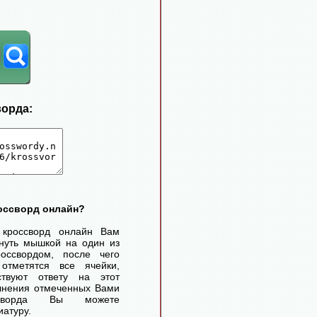
ворда:
россворд онлайн?
 кроссворд онлайн Вам
нуть мышкой на один из
оссвордом, после чего
отметятся все ячейки,
ствуют ответу на этот
лнения отмеченных Вами
ссворда Вы можете
иатуру.