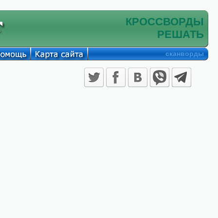
КРОССВОРДЫ
РЕШАТЬ
сканворды