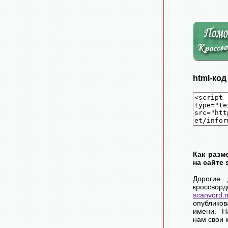
html-ко
Как разм
на сайте 
Дорогие 
крос
scanvord.
опублико
имени. Н
нам свои 