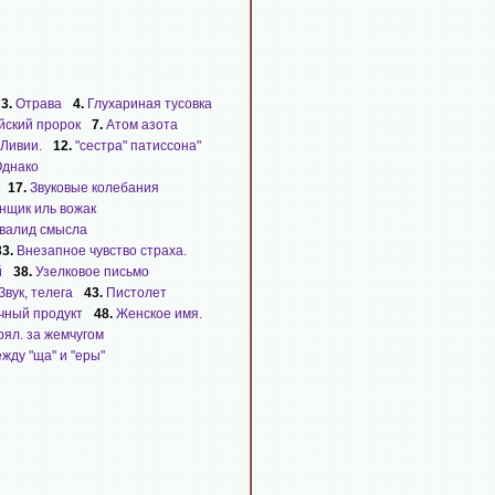
3.
Отрава
4.
Глухариная тусовка
йский пророк
7.
Атом азота
 Ливии.
12.
"сестра" патиссона"
днако
17.
Звуковые колебания
нщик иль вожак
валид смысла
33.
Внезапное чувство страха.
й
38.
Узелковое письмо
Звук, телега
43.
Пистолет
чный продукт
48.
Женское имя.
ял. за жемчугом
ежду "ща" и "еры"