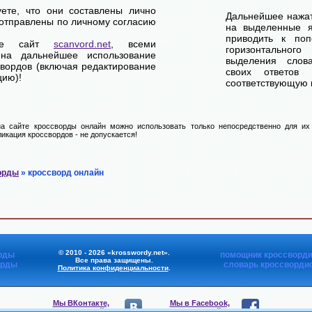
уете, что они составлены лично
Дальнейшее нажат
отправлены по личному согласию
на выделенные я
приводить к по
ете сайт
scanvord.net
, всеми
горизонтально
на дальнейшее использование
выделения слов
свордов (включая редактирование
своих ответов
цию)!
соответствующую к
а сайте кроссворды онлайн можно использовать только непосредственно для их 
икация кроссвордов - не допускается!
орды
» кроссворд онлайн
© 2010 - 2026 «krosswordy.net».
рды
помощник кроссворди
Все права защищены.
орды
словарь кроссворди
Политика конфиденциальности
.
Мы ВКонтакте,
Мы в Facebook,
присоединяйтесь
присоединяйтесь