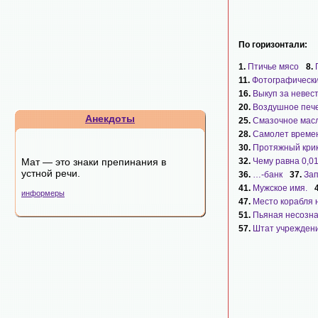
По горизонтали:
1.
Птичье мясо
8.
11.
Фотографически
16.
Выкуп за невес
20.
Воздушное печ
Анекдоты
25.
Смазочное мас
28.
Самолет време
30.
Протяжный кри
Мат — это знаки препинания в
32.
Чему равна 0,01
устной речи.
36.
…-банк
37.
Зап
41.
Мужское имя.
информеры
47.
Место корабля н
51.
Пьяная несозн
57.
Штат учреждени