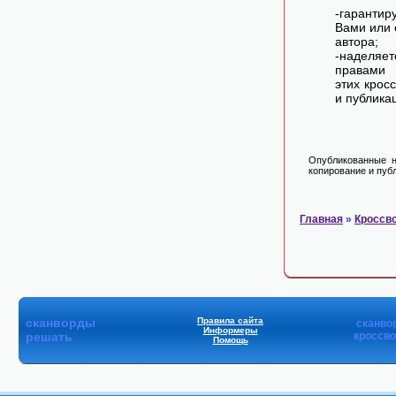
-гарантир
Вами или 
автора;
-наделя
правами 
этих крос
и публика
Опубликованные н
копирование и публ
Главная
»
Кроссв
сканворды
Правила сайта
сканво
Информеры
решать
кроссв
Помощь