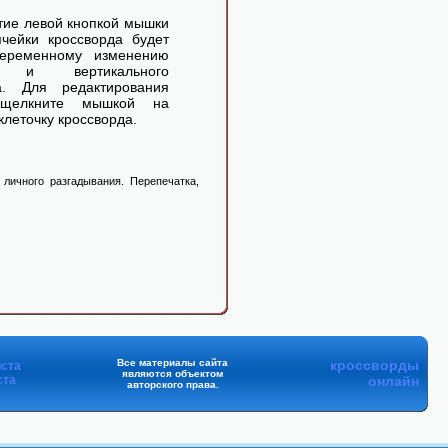
ие левой кнопкой мышки
чейки кроссворда будет
переменному изменению
го и вертикального
а. Для редактирования
 щелкните мышкой на
леточку кроссворда.
личного разгадывания. Перепечатка,
Все материалы сайта
кроссворды
ста
являются объектом
ста
онлайн
авторского права.