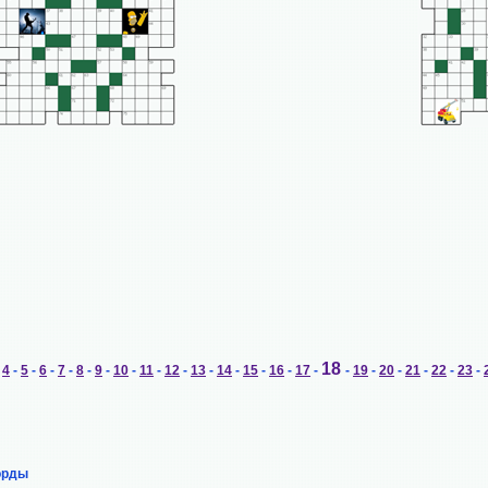
18
-
4
-
5
-
6
-
7
-
8
-
9
-
10
-
11
-
12
-
13
-
14
-
15
-
16
-
17
-
-
19
-
20
-
21
-
22
-
23
-
орды