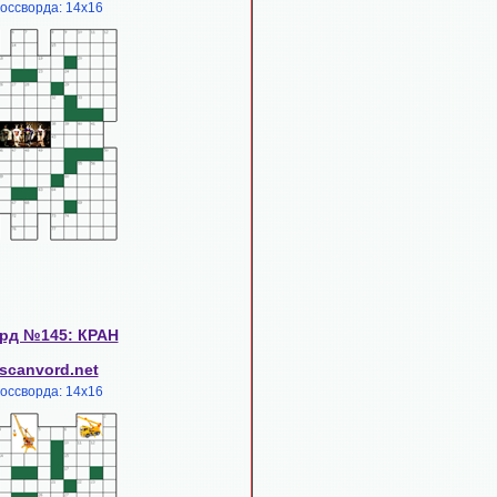
россворда: 14х16
рд №145: КРАН
scanvord.net
россворда: 14х16