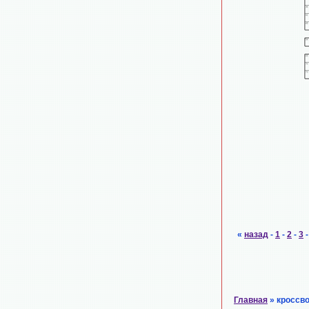
«
назад
-
1
-
2
-
3
Главная
» кроссв