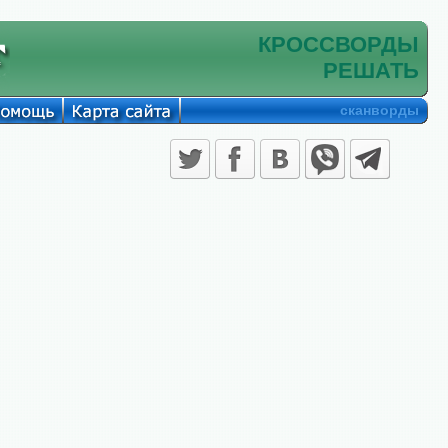
КРОССВОРДЫ
РЕШАТЬ
сканворды