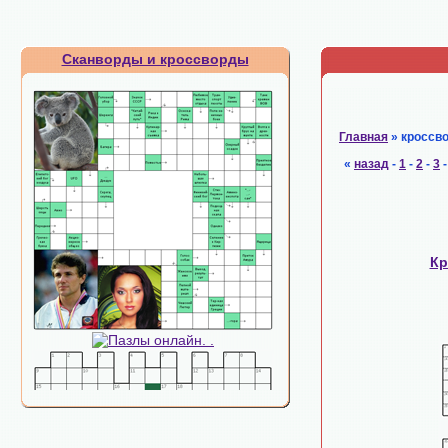
Сканворды и кроссворды
Главная
» кроссв
«
назад
-
1
-
2
-
3
Кр