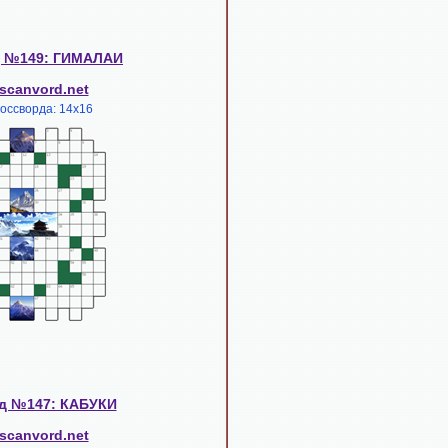
д №149: ГИМАЛАИ
scanvord.net
россворда: 14х16
д №147: КАБУКИ
scanvord.net