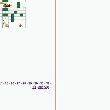
24
-
25
-
26
-
27
-
28
-
29
-
30
-
31
-
32
-
33
-
вперед
»