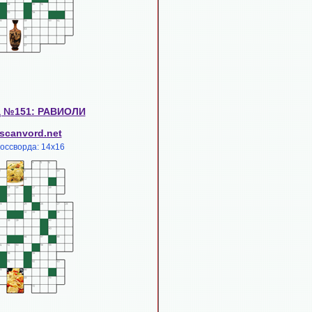
д №151: РАВИОЛИ
scanvord.net
россворда: 14х16