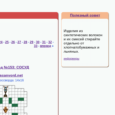
Полезный совет
Изделия из
синтетических волокон
и их смесей стирайте
24
-
25
-
26
-
27
-
28
-
29
-
30
-
31
-
32
-
отдельно от
33
-
вперед
»
хлопчатобумажных и
льняных.
информеры
рд №153: СОСУД
scanvord.net
россворда: 14х16