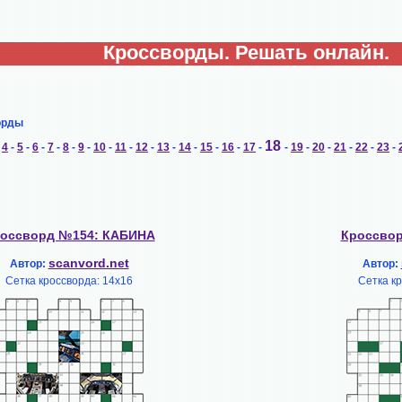
Кроссворды. Решать онлайн.
орды
18
-
4
-
5
-
6
-
7
-
8
-
9
-
10
-
11
-
12
-
13
-
14
-
15
-
16
-
17
-
-
19
-
20
-
21
-
22
-
23
-
оссворд №154: КАБИНА
Кроссво
scanvord.net
Автор:
Автор:
Сетка кроссворда: 14х16
Сетка к