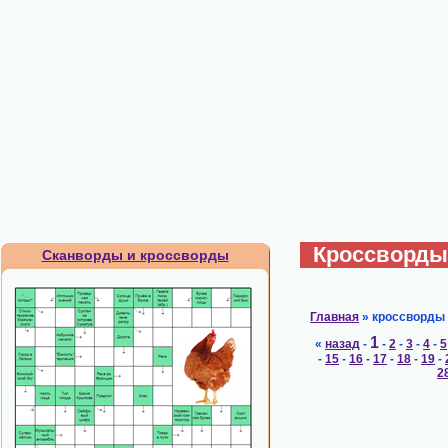
Кроссворды.
Сканворды и кроссворды
Главная
» кроссворды
1
«
назад
-
-
2
-
3
-
4
-
5
-
15
-
16
-
17
-
18
-
19
-
2