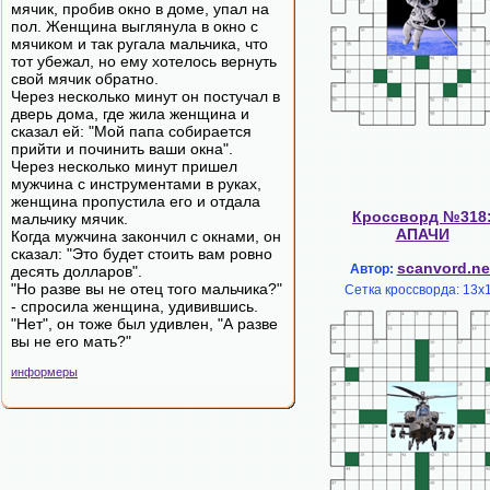
мячик, пробив окно в доме, упал на
пол. Женщина выглянула в окно с
мячиком и так ругала мальчика, что
тот убежал, но ему хотелось вернуть
свой мячик обратно.
Через несколько минут он постучал в
дверь дома, где жила женщина и
сказал ей: "Мой папа собирается
прийти и починить ваши окна".
Через несколько минут пришел
мужчина с инструментами в руках,
женщина пропустила его и отдала
Кроссворд №318
мальчику мячик.
АПАЧИ
Когда мужчина закончил с окнами, он
сказал: "Это будет стоить вам ровно
scanvord.ne
Автор:
десять долларов".
"Но разве вы не отец того мальчика?"
Сетка кроссворда: 13х
- спросила женщина, удивившись.
"Нет", он тоже был удивлен, "А разве
вы не его мать?"
информеры