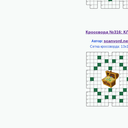
Кроссворд №316: К
scanvord.ne
Автор:
Сетка кроссворда: 13х