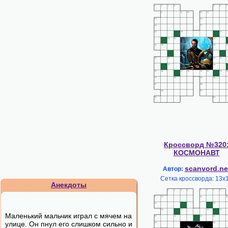
Кроссворд №320
КОСМОНАВТ
scanvord.ne
Автор:
Сетка кроссворда: 13х
Анекдоты
Маленький мальчик играл с мячем на
улице. Он пнул его слишком сильно и