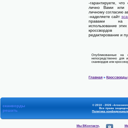
-гарантируете, что
лично Вами или 
личному согласию а
-наделяете сайт
sca
правами на 
использование этих
кроссвордов
редактирование и п
Опубликованные на 
непосредственно для и
сканвордов или кроссвор
Главная
»
Кроссворды
сканворды
© 2010 - 2026 «krossword
Все права защищен
решать
Политика конфиденциал
Мы ВКонтакте,
Мы