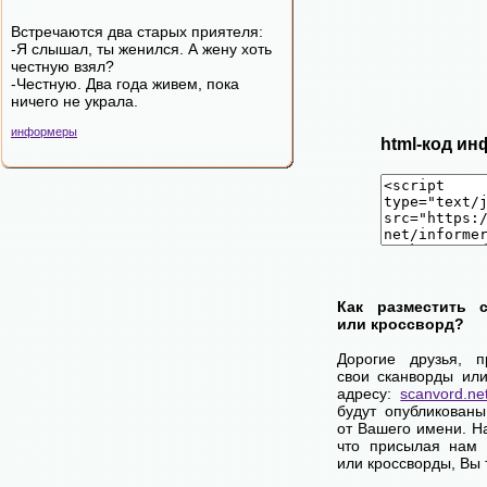
Встречаются два старых приятеля:
-Я слышал, ты женился. А жену хоть
честную взял?
-Честную. Два года живем, пока
ничего не украла.
информеры
html-код ин
Как разместить 
или кроссворд?
Дорогие друзья, 
свои сканворды ил
адресу:
scanvord.ne
будут опубликован
от Вашего имени. 
что присылая нам 
или кроссворды, Вы