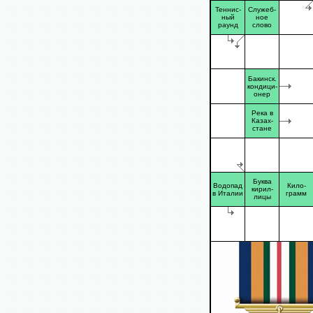
Теннис-
Служеб-
ный
ное
раунд
слово
Бакинск.
кондици-
онер
Река в
Казах-
стане
Буква
Водопад
Кило-
кирил-
в Италии
грамм
лицы