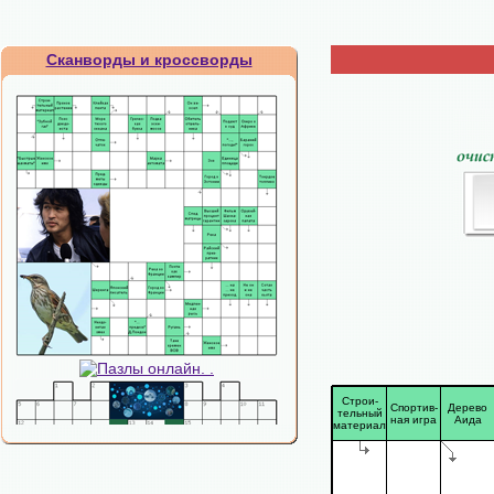
Сканворды и кроссворды
Строи-
Спортив-
Дерево
тельный
ная игра
Аида
материал