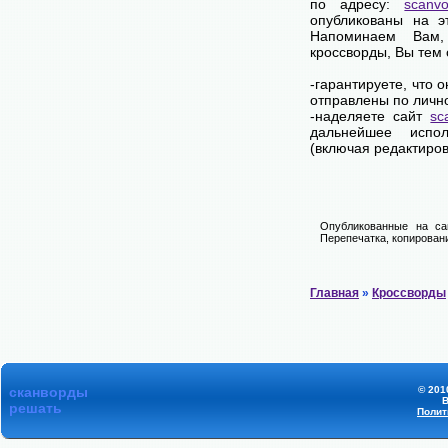
по адресу:
scanvo
опубликованы на э
Напоминаем Вам
кроссворды, Вы тем
-гарантируете, что 
отправлены по личн
-наделяете сайт
sc
дальнейшее испол
(включая редактиров
Опубликованные на са
Перепечатка, копировани
Главная
»
Кроссворды
сканворды
© 201
В
решать
Полит