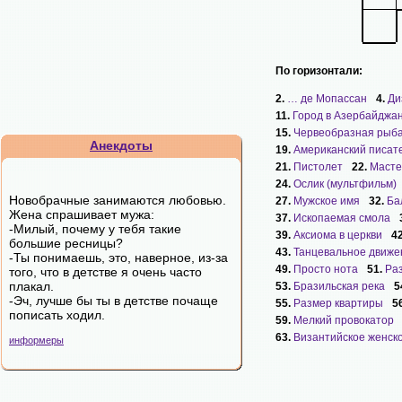
По горизонтали:
2.
… де Мопассан
4.
Ди
11.
Город в Азербайджа
15.
Червеобразная рыб
Анекдоты
19.
Американский писат
21.
Пистолет
22.
Масте
24.
Ослик (мультфильм)
Новобрачные занимаются любовью.
27.
Мужское имя
32.
Ба
Жена спрашивает мужа:
37.
Ископаемая смола
-Милый, почему у тебя такие
39.
Аксиома в церкви
4
большие ресницы?
43.
Танцевальное движе
-Ты понимаешь, это, наверное, из-за
49.
Просто нота
51.
Ра
того, что в детстве я очень часто
плакал.
53.
Бразильская река
5
-Эч, лучше бы ты в детстве почаще
55.
Размер квартиры
5
пописать ходил.
59.
Мелкий провокатор
63.
Византийское женск
информеры