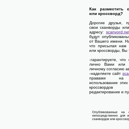
Как разместить 
или кроссворд?
Дорогие друзья, 
свои сканворды ил
адресу:
scanvord.ne
будут опубликован
от Вашего имени. 
что присылая нам 
или кроссворды, Вы
-гарантируете, что
лично Вами или 
личному согласию а
-наделяете сайт
sca
правами на 
использование этих
кроссвордов
редактирование и п
Опубликованные на 
непосредственно для и
сканвордов или кроссвор