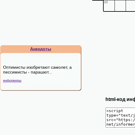
Анекдоты
Оптимисты изобpетают самолет, а
пессимисты - паpашют...
информеры
html-код ин