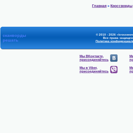
Главная
»
Кроссворды
сканворды
© 2010 - 2026 «krossword
Все права защищен
решать
Политика конфиденциал
Мы ВКонтакте,
Мы
присоединяйтесь
п
Мы в Viber,
Мы
присоединяйтесь
п