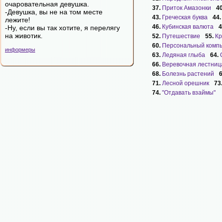
очаровательная девушка.
37.
Приток Амазонки
4
-Девушка, вы не на том месте
43.
Греческая буква
44
лежите!
46.
Кубинская валюта
4
-Ну, если вы так хотите, я перелягу
на животик.
52.
Путешествие
55.
Кр
60.
Персональный комп
информеры
63.
Ледяная глыба
64.
66.
Веревочная лестниц
68.
Болезнь растений
71.
Лесной орешник
73
74.
"Отдавать взаймы"