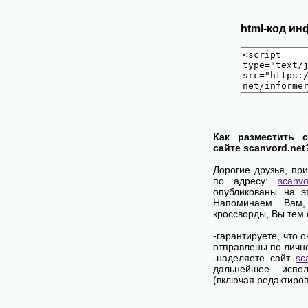
html-код ин
Как разместить 
сайте scanvord.net
Дорогие друзья, пр
по адресу:
scanvo
опубликованы на э
Напоминаем Вам
кроссворды, Вы тем
-гарантируете, что 
отправлены по личн
-наделяете сайт
sc
дальнейшее испол
(включая редактиров