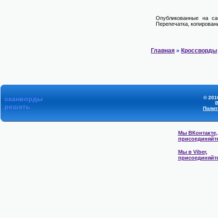
Опубликованные на са
Перепечатка, копировани
Главная
»
Кроссворды
сканворды
© 201
В
решать
Полит
Мы ВКонтакте,
присоединяйт
Мы в Viber,
присоединяйт