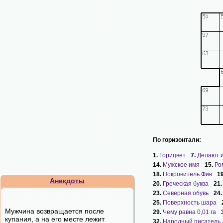
По горизонтали:
1.
Горицвет
7.
Делают и
14.
Мужское имя
15.
Ро
18.
Покровитель Фив
1
Анекдоты
20.
Греческая буква
21
23.
Северная обувь
24
25.
Поверхность шара
Мужчина возвращается после
29.
Чему равна 0,01 га
купания, а на его месте лежит
32.
Народный писатель 