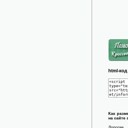
html-ко
Как разм
на сайте 
Дорогие 