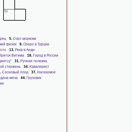
рец
5.
Сорт моркови
кий физик
9.
Озеро в Турции
есто
13.
Река в Аиде
Приток Витима
18.
Город в России
джитсу"
31.
Ручная тележка
ой стержень
34.
Кавалерист
6.
Сосновый плод
37.
Насекомое
дача мяча
44.
Грузовик
нии