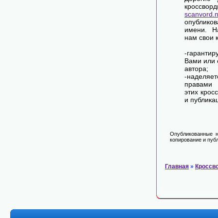
крос
scanvord.
опублико
имени. Н
нам свои 
-гарантир
Вами или 
автора;
-наделя
правами 
этих крос
и публика
Опубликованные н
копирование и публ
Главная
»
Кроссв