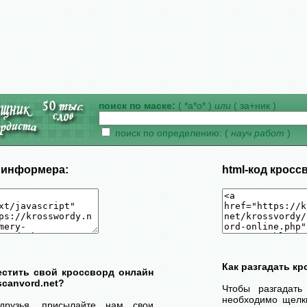
поиск по маске:
( *а*о* )
или
( за+ник )
поиск по определению: (
науч работ
)
д информера:
html-код кросс
Как разгадать к
естить свой кроссворд онлайн
scanvord.net?
Чтобы разгадать
необходимо щелк
друзья, присылайте нам свои