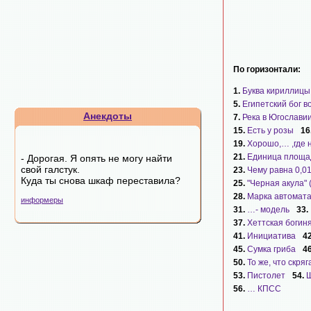
По горизонтали:
1.
Буква кириллицы
5.
Египетский бог в
Анекдоты
7.
Река в Югослави
15.
Есть у розы
16
19.
Хорошо,… ,где 
21.
Единица площа
- Дорогая. Я опять не могу найти
свой галстук.
23.
Чему равна 0,01
Куда ты снова шкаф переставила?
25.
"Черная акула" 
28.
Марка автомат
информеры
31.
…- модель
33.
37.
Хеттская богин
41.
Инициатива
4
45.
Сумка гриба
4
50.
То же, что скряг
53.
Пистолет
54.
Ш
56.
… КПСС