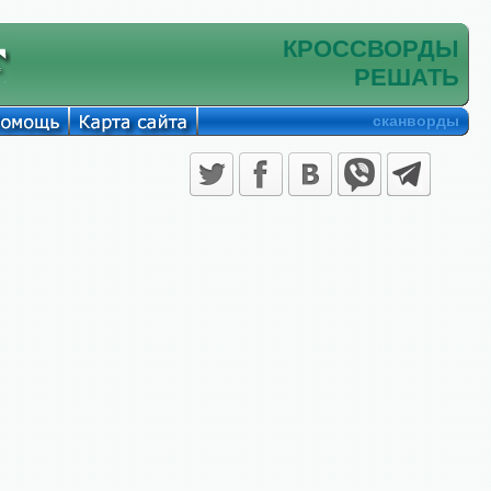
КРОССВОРДЫ
РЕШАТЬ
сканворды