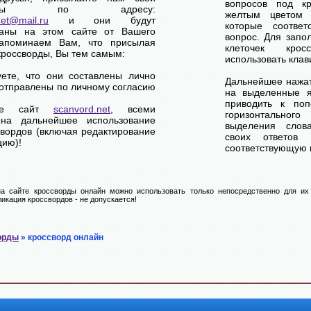
вопросов под кр
сворды по адресу:
желтым цветом 
net@mail.ru
и они будут
которые соответ
ваны на этом сайте от Вашего
вопрос. Для запо
апоминаем Вам, что присылая
клеточек кро
кроссворды, Вы тем самым:
использовать клав
уете, что они составлены лично
Дальнейшее нажат
отправлены по личному согласию
на выделенные я
приводить к по
ете сайт
scanvord.net
, всеми
горизонтально
на дальнейшее использование
выделения слов
свордов (включая редактирование
своих ответов
цию)!
соответствующую к
а сайте кроссворды онлайн можно использовать только непосредственно для их 
икация кроссвордов - не допускается!
орды
» кроссворд онлайн