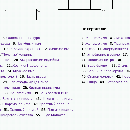
По вертикали:
3.
Обнаженная натура
2.
Женское имя
4.
Смехотво
оздуха
6.
Палубный тыл
6.
Женское имя
8.
Французс
и
10.
Рабочий-охранник
12.
Женское имя
10.
USA
11.
Забродившее т
.
"Лечение" машины
14.
Углубление в земле
17.
нас нет
20.
Американские индейцы
27.
Японская цитра
30.
"…-
ди
22.
Хозяйка Парфенона
32.
Барс брюнет
33.
Стальн
 га
24.
Мужское имя
35.
Вершина Каракорума
3
(вертолёт)
26.
Часть пьесы
40.
Скупой человек
41.
Пере
а
29.
Электродвижущая сила
47.
Пища
48.
Остров в Япо
…-клус-клан
35.
Водная процедура
я
38.
Женское имя
39.
Танк времен ВОВ
2.
Волга в древности
43.
Шахматная фигура
6.
Спортивная игра
49.
Крестный папаша
а
51.
Совиный попугай
52.
Поп из синагоги
умерское божество
55.
… де Мопассан