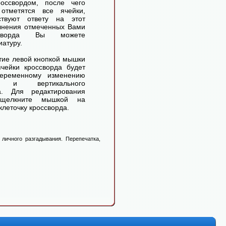
оссвордом, после чего
отметятся все ячейки,
ствуют ответу на этот
лнения отмеченных Вами
ссворда Вы можете
иатуру.
ие левой кнопкой мышки
чейки кроссворда будет
переменному изменению
го и вертикального
а. Для редактирования
 щелкните мышкой на
леточку кроссворда.
личного разгадывания. Перепечатка,